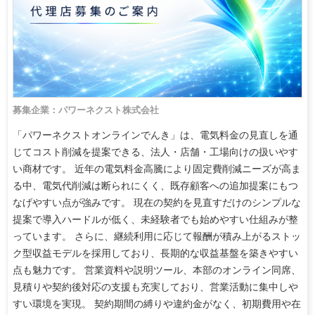
募集企業：パワーネクスト株式会社
「パワーネクストオンラインでんき」は、電気料金の見直しを通
じてコスト削減を提案できる、法人・店舗・工場向けの扱いやす
い商材です。 近年の電気料金高騰により固定費削減ニーズが高ま
る中、電気代削減は断られにくく、既存顧客への追加提案にもつ
なげやすい点が強みです。 現在の契約を見直すだけのシンプルな
提案で導入ハードルが低く、未経験者でも始めやすい仕組みが整
っています。 さらに、継続利用に応じて報酬が積み上がるストッ
ク型収益モデルを採用しており、長期的な収益基盤を築きやすい
点も魅力です。 営業資料や説明ツール、本部のオンライン同席、
見積りや契約後対応の支援も充実しており、営業活動に集中しや
すい環境を実現。 契約期間の縛りや違約金がなく、初期費用や在