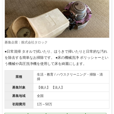
募集企業：株式会社タロック
●日常清掃 タオルで拭いたり、ほうきで掃いたりと日常的な汚れ
を除去する簡単なお掃除です。 ●床の機械洗浄 ポリッシャーとい
う機械や高圧洗浄機を使用して床を綺麗にします。
生活・教育 / ハウスクリーニング・掃除・清
業種
掃
募集対象
【個人】 【法人】
募集地域
全国
初期費用
1万～50万