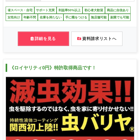
省スペース・自宅
サポート充実
利益率50%以上
初心者大歓迎
商品に自信あり
女性向け
年齢不問
在庫を持たない
手に職をつける
無店舗可能
副業でも可能
詳細を見る
資料請求リストへ
《ロイヤリティ0円》特許取得商品です！