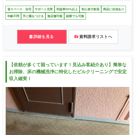
省スペース・自宅
サポート充実
利益率50%以上
初心者大歓迎
商品に自信あり
年齢不問
手に職をつける
無店舗可能
副業でも可能
詳細を見る
資料請求リストへ
【依頼が多くて困っています！見込み客紹介あり】簡単な
お掃除、床の機械洗浄に特化したビルクリーニングで安定
収入確実！