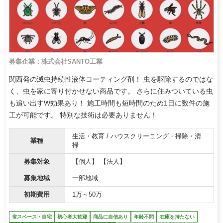
募集企業：株式会社SANTO工業
関西発の滅虫持続性液体コーティング剤！ 虫を駆除するのではな
く、虫を家に寄り付かせない商品です。 さらに住みついている虫
も追い出すW効果あり！ 施工時間も短時間のため1日に数件の施
工が可能です。 特別な技術は必要ありません！
生活・教育 / ハウスクリーニング・掃除・清
業種
掃
募集対象
【個人】 【法人】
募集地域
一部地域
初期費用
1万～50万
省スペース・自宅
初心者大歓迎
商品に自信あり
年齢不問
在庫を持たない