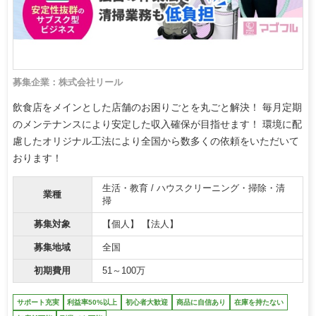
募集企業：株式会社リール
飲食店をメインとした店舗のお困りごとを丸ごと解決！ 毎月定期
のメンテナンスにより安定した収入確保が目指せます！ 環境に配
慮したオリジナル工法により全国から数多くの依頼をいただいて
おります！
生活・教育 / ハウスクリーニング・掃除・清
業種
掃
募集対象
【個人】 【法人】
募集地域
全国
初期費用
51～100万
サポート充実
利益率50%以上
初心者大歓迎
商品に自信あり
在庫を持たない