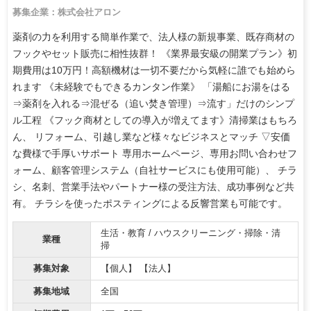
募集企業：株式会社アロン
薬剤の力を利用する簡単作業で、法人様の新規事業、既存商材の
フックやセット販売に相性抜群！ 《業界最安級の開業プラン》初
期費用は10万円！高額機材は一切不要だから気軽に誰でも始めら
れます 《未経験でもできるカンタン作業》 「湯船にお湯をはる
⇒薬剤を入れる⇒混ぜる（追い焚き管理）⇒流す」だけのシンプ
ル工程 《フック商材としての導入が増えてます》清掃業はもちろ
ん、 リフォーム、引越し業など様々なビジネスとマッチ ▽安価
な費様で手厚いサポート 専用ホームページ、専用お問い合わせフ
ォーム、顧客管理システム（自社サービスにも使用可能）、 チラ
シ、名刺、営業手法やパートナー様の受注方法、成功事例など共
有。 チラシを使ったポスティングによる反響営業も可能です。
生活・教育 / ハウスクリーニング・掃除・清
業種
掃
募集対象
【個人】 【法人】
募集地域
全国