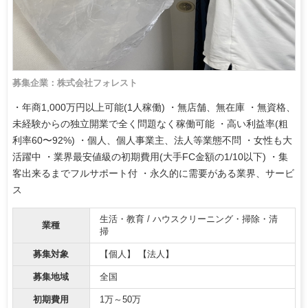
募集企業：株式会社フォレスト
・年商1,000万円以上可能(1人稼働) ・無店舗、無在庫 ・無資格、
未経験からの独立開業で全く問題なく稼働可能 ・高い利益率(粗
利率60〜92%) ・個人、個人事業主、法人等業態不問 ・女性も大
活躍中 ・業界最安値級の初期費用(大手FC金額の1/10以下) ・集
客出来るまでフルサポート付 ・永久的に需要がある業界、サービ
ス
生活・教育 / ハウスクリーニング・掃除・清
業種
掃
募集対象
【個人】 【法人】
募集地域
全国
初期費用
1万～50万