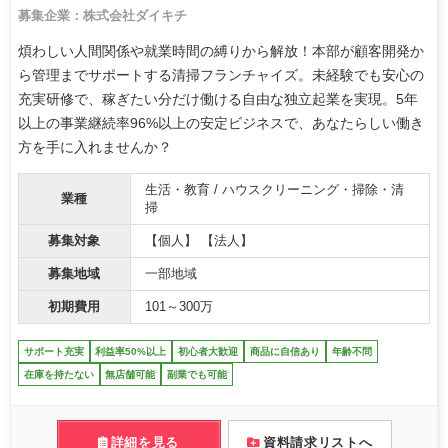
募集企業：株式会社ダイキチ
煩わしい人間関係や就業時間の縛りから解放！本部が顧客開発か
ら管理までサポートする清掃フランチャイズ。未経験でも安心の
充実研修で、稼ぎたい分だけ働ける自由な独立起業を実現。5年
以上の事業継続率96%以上の安定ビジネスで、あなたらしい働き
方を手に入れませんか？
生活・教育 / ハウスクリーニング・掃除・清
業種
掃
募集対象
【個人】 【法人】
募集地域
一部地域
初期費用
101～300万
サポート充実
利益率50%以上
初心者大歓迎
商品に自信あり
年齢不問
在庫を持たない
無店舗可能
副業でも可能
詳細を見る
資料請求リストへ