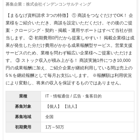
募集企業：株式会社インデンコンサルティング
【まるなげ資料請求 3つの特徴】 ① 商談をつなぐだけでOK！ 企
業様をご紹介いただき、商談を設定いただくだけ。その後のご提
案・クロージング・契約・掲載・運用サポートはすべて当社が担
当します。 ② 初期費用0円だから提案しやすい！ 掲載企業様は成
果が発生した分だけ費用がかかる成果報酬型サービス。営業支援
サービスのため、業種を問わず幅広い企業様へご提案いただけま
す。 ③ ストック収入が積み上がる！ 商談実施1件につき10,000
円の成果報酬に加え、ご紹介企業が継続利用している間は売上の
5％を継続報酬として毎月お支払いします。 ※報酬額は利用状況
により変動し、将来の収入を保証するものではありません。
業種
IT・情報通信 / 広告・集客目的
募集対象
【個人】 【法人】
募集地域
全国
初期費用
1万～50万