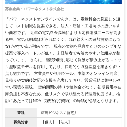
募集企業：パワーネクスト株式会社
「パワーネクストオンラインでんき」は、電気料金の見直しを通
じてコスト削減を提案できる、法人・店舗・工場向けの扱いやす
い商材です。 近年の電気料金高騰により固定費削減ニーズが高ま
る中、電気代削減は断られにくく、既存顧客への追加提案にもつ
なげやすい点が強みです。 現在の契約を見直すだけのシンプルな
提案で導入ハードルが低く、未経験者でも始めやすい仕組みが整
っています。 さらに、継続利用に応じて報酬が積み上がるストッ
ク型収益モデルを採用しており、長期的な収益基盤を築きやすい
点も魅力です。 営業資料や説明ツール、本部のオンライン同席、
見積りや契約後対応の支援も充実しており、営業活動に集中しや
すい環境を実現。 契約期間の縛りや違約金がなく、初期費用や在
庫負担も不要なため、低リスクで取り組める代理店制度です。検
討にあたってはNDA（秘密保持契約）の締結が必須となります。
業種
環境ビジネス / 新電力
募集対象
【個人】 【法人】