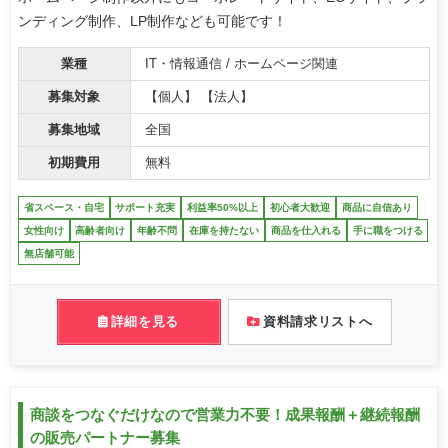
ンディング制作、LP制作なども可能です！
業種
IT・情報通信 / ホームページ関連
募集対象
【個人】 【法人】
募集地域
全国
初期費用
無料
省スペース・自宅
サポート充実
利益率50%以上
初心者大歓迎
商品に自信あり
女性向け
高齢者向け
年齢不問
在庫を持たない
商品を仕入れる
手に職をつける
無店舗可能
詳細を見る
資料請求リストへ
商談をつなぐだけなので営業力不要！成果報酬＋継続報酬
の販売パートナー募集