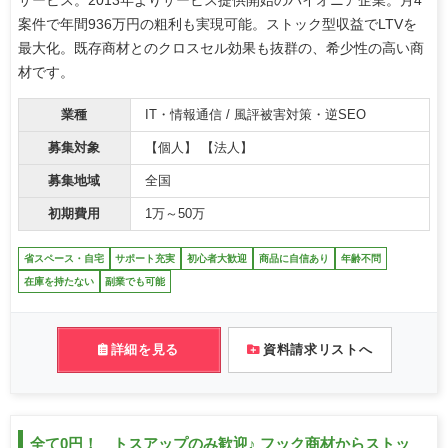
サービス。2013年よりサービス提供開始のパイオニア企業。月4
案件で年間936万円の粗利も実現可能。ストック型収益でLTVを
最大化。既存商材とのクロスセル効果も抜群の、希少性の高い商
材です。
業種
IT・情報通信 / 風評被害対策・逆SEO
募集対象
【個人】 【法人】
募集地域
全国
初期費用
1万～50万
省スペース・自宅
サポート充実
初心者大歓迎
商品に自信あり
年齢不問
在庫を持たない
副業でも可能
詳細を見る
資料請求リストへ
全て0円！ トスアップのみ歓迎♪ フック商材からストッ