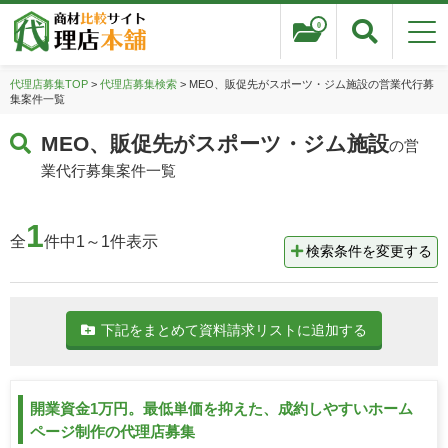
0
代理店募集TOP
>
代理店募集検索
> MEO、販促先がスポーツ・ジム施設の営業代行募
集案件一覧
MEO、販促先がスポーツ・ジム施設
の営
業代行募集案件一覧
1
全
件中1～1件表示
検索条件を変更する
下記をまとめて資料請求リストに追加する
開業資金1万円。最低単価を抑えた、成約しやすいホーム
ページ制作の代理店募集