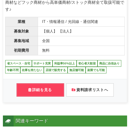
商材などフック商材から高単価商材/ストック商材全て取扱可能で
す♪
業種
IT・情報通信 / 光回線・通信関連
募集対象
【個人】 【法人】
募集地域
全国
初期費用
無料
省スペース・自宅
サポート充実
利益率50%以上
初心者大歓迎
商品に自信あり
年齢不問
在庫を持たない
店頭で販売する
無店舗可能
副業でも可能
詳細を見る
資料請求リストへ
関連キーワード