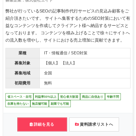
募集企業：株式会社エイト
弊社が行っているSEOの記事制作代行サービスの見込み顧客をご
紹介頂きたいです。 サイトへ集客するためのSEO対策において有
益なコンテンツを作成してクライアント様へ納品するサービスと
なっております。 コンテンツを積み上げることで徐々にサイトへ
の流入数を増やし、サイトにおける売上増加に貢献できます。
業種
IT・情報通信 / SEO対策
募集対象
【個人】 【法人】
募集地域
全国
初期費用
無料
省スペース・自宅
利益率50%以上
初心者大歓迎
商品に自信あり
年齢不問
在庫を持たない
無店舗可能
副業でも可能
詳細を見る
資料請求リストへ