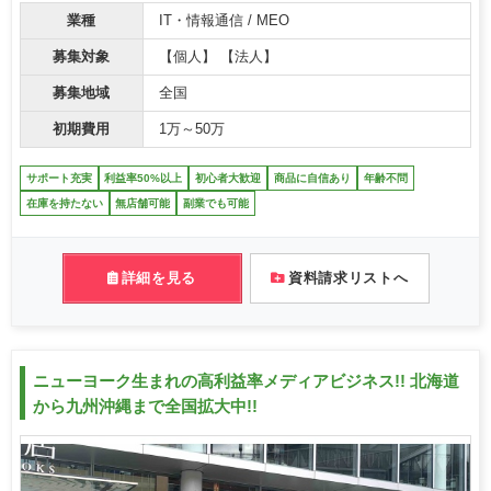
業種
IT・情報通信 / MEO
募集対象
【個人】 【法人】
募集地域
全国
初期費用
1万～50万
サポート充実
利益率50%以上
初心者大歓迎
商品に自信あり
年齢不問
在庫を持たない
無店舗可能
副業でも可能
詳細を見る
資料請求リストへ
ニューヨーク生まれの高利益率メディアビジネス!! 北海道
から九州沖縄まで全国拡大中!!