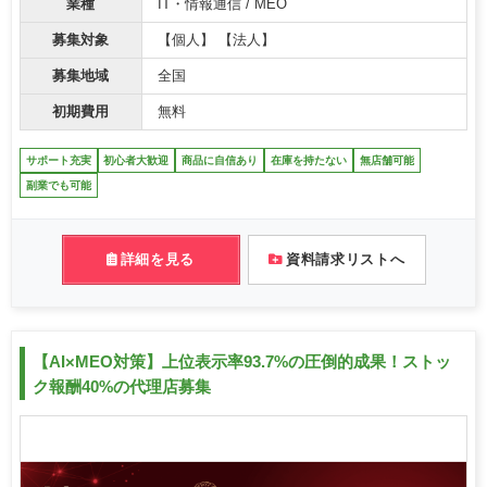
業種
IT・情報通信 / MEO
募集対象
【個人】 【法人】
募集地域
全国
初期費用
無料
サポート充実
初心者大歓迎
商品に自信あり
在庫を持たない
無店舗可能
副業でも可能
詳細を見る
資料請求リストへ
【AI×MEO対策】上位表示率93.7%の圧倒的成果！ストッ
ク報酬40%の代理店募集