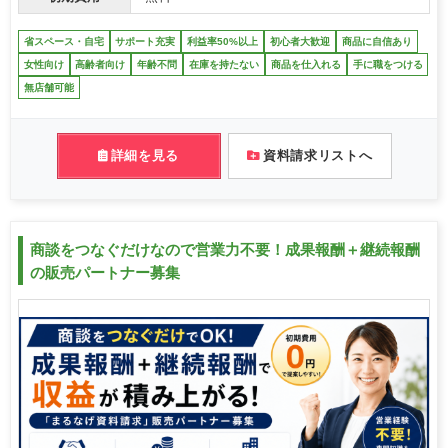
省スペース・自宅
サポート充実
利益率50%以上
初心者大歓迎
商品に自信あり
女性向け
高齢者向け
年齢不問
在庫を持たない
商品を仕入れる
手に職をつける
無店舗可能
詳細を見る
資料請求リストへ
商談をつなぐだけなので営業力不要！成果報酬＋継続報酬
の販売パートナー募集