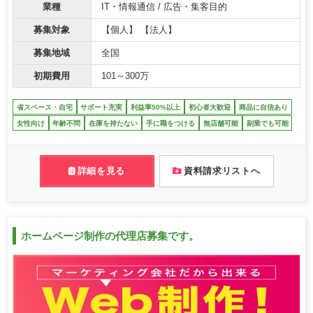
業種
IT・情報通信 / 広告・集客目的
募集対象
【個人】 【法人】
募集地域
全国
初期費用
101～300万
省スペース・自宅
サポート充実
利益率50%以上
初心者大歓迎
商品に自信あり
女性向け
年齢不問
在庫を持たない
手に職をつける
無店舗可能
副業でも可能
詳細を見る
資料請求リストへ
ホームページ制作の代理店募集です。