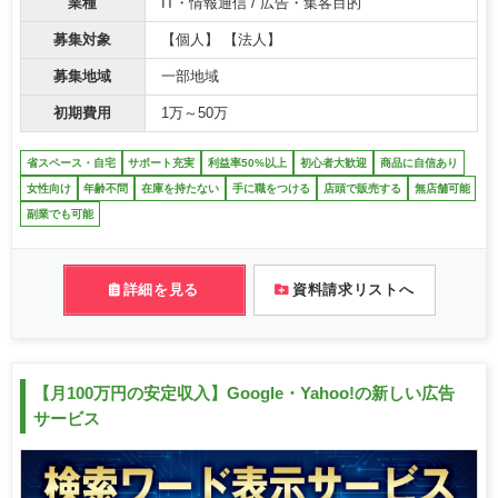
業種
IT・情報通信 / 広告・集客目的
募集対象
【個人】 【法人】
募集地域
一部地域
初期費用
1万～50万
省スペース・自宅
サポート充実
利益率50%以上
初心者大歓迎
商品に自信あり
女性向け
年齢不問
在庫を持たない
手に職をつける
店頭で販売する
無店舗可能
副業でも可能
詳細を見る
資料請求リストへ
【月100万円の安定収入】Google・Yahoo!の新しい広告
サービス