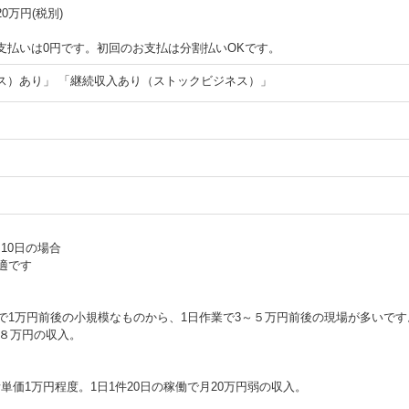
万円(税別)
支払いは0円です。初回のお支払は分割払いOKです。
ス）あり」 「継続収入あり（ストックビジネス）」
月10日の場合
適です
間で1万円前後の小規模なものから、1日作業で3～５万円前後の現場が多いです
８８万円の収入。
所単価1万円程度。1日1件20日の稼働で月20万円弱の収入。