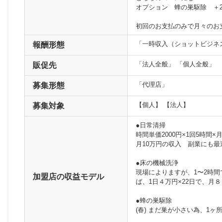
オプション 蜂の巣駆除 ＋20
初回のお支払のみで月々のお
「一時収入（ショットビジネ
報酬形態
「法人全般」 「個人全般」
販促先
「代理店」
募集形態
【個人】 【法人】
募集対象
●日常清掃
時間単価2000円×1回5時間×
月10万円の収入 副業にも最
●床の機械洗浄
現場によりますが、1〜2時
加盟店の収益モデル
ば、1日４万円×22日で、月
●蜂の巣駆除
(春) まだ巣が小さい為、1ヶ