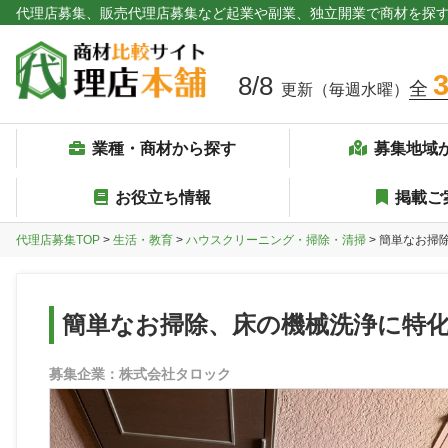
代理店募集、販売代理店募集など起業や副業、独立開業で商材を探
8/8
全
更新（毎週水曜）
業種・商材から探す
募集地域
お役立ち情報
掲載ご
代理店募集TOP
>
生活・教育
>
ハウスクリーニング・掃除・清掃
> 簡単なお掃
簡単なお掃除、床の機械洗浄に特
募集企業：株式会社タロック