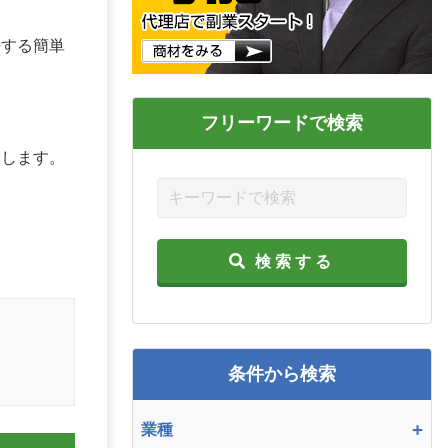
去する簡単
フリーワードで検索
にします。
検索する
条件から検索
+
業種