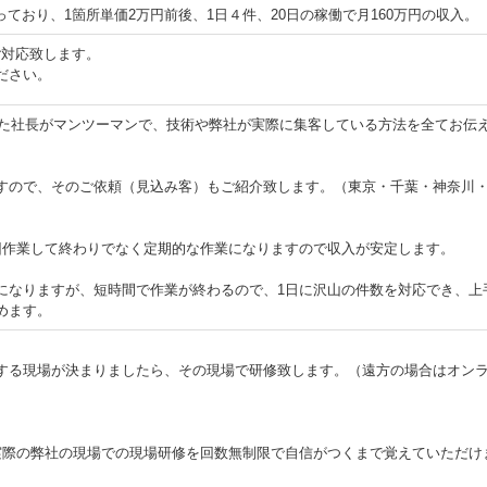
っており、1箇所単価2万円前後、1日４件、20日の稼働で月160万円の収入。
ご対応致します。
ださい。
だった社長がマンツーマンで、技術や弊社が実際に集客している方法を全てお伝
すので、そのご依頼（見込み客）もご紹介致します。（東京・千葉・神奈川
回作業して終わりでなく定期的な作業になりますので収入が安定します。
になりますが、短時間で作業が終わるので、1日に沢山の件数を対応でき、上
めます。
する現場が決まりましたら、その現場で研修致します。（遠方の場合はオン
実際の弊社の現場での現場研修を回数無制限で自信がつくまで覚えていただけ