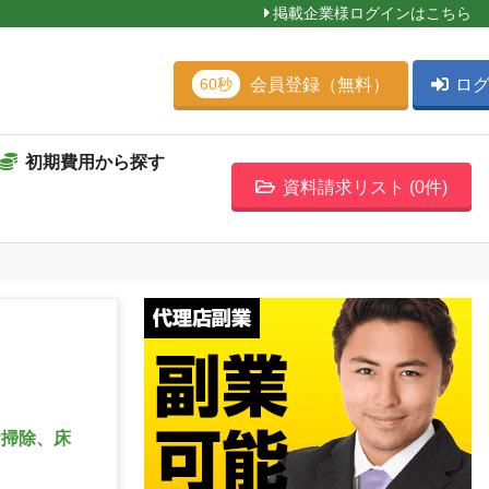
掲載企業様ログインはこちら
会員登録（無料）
ロ
60秒
初期費用から探す
資料請求リスト (
0
件)
お掃除、床