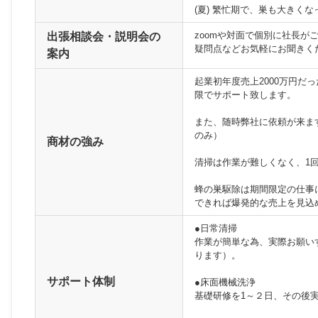
(夏) 繁忙期で、巣も大きくな
zoomや対面で個別に社長が
出張相談会・説明会の
疑問点などお気軽にお聞きく
案内
起業初年度売上2000万円
限でサポート致します。
また、随時弊社に依頼が来ま
のみ）
商材の強み
清掃は作業が難しくなく、1
蜂の巣駆除は期間限定の仕事
できれば爆発的な売上を見込
●日常清掃
作業が簡単な為、実際お願い
ります）。
サポート体制
●床面機械洗浄
基礎研修を1～２日、その後