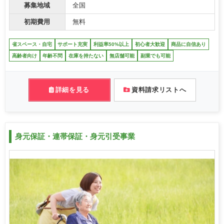
募集地域
全国
初期費用
無料
省スペース・自宅
サポート充実
利益率50%以上
初心者大歓迎
商品に自信あり
高齢者向け
年齢不問
在庫を持たない
無店舗可能
副業でも可能
詳細を見る
資料請求リストへ
身元保証・連帯保証・身元引受事業