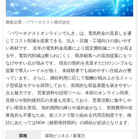
募集企業：パワーネクスト株式会社
「パワーネクストオンラインでんき」は、電気料金の見直しを通
じてコスト削減を提案できる、法人・店舗・工場向けの扱いやす
い商材です。 近年の電気料金高騰により固定費削減ニーズが高ま
る中、電気代削減は断られにくく、既存顧客への追加提案にもつ
なげやすい点が強みです。 現在の契約を見直すだけのシンプルな
提案で導入ハードルが低く、未経験者でも始めやすい仕組みが整
っています。 さらに、継続利用に応じて報酬が積み上がるストッ
ク型収益モデルを採用しており、長期的な収益基盤を築きやすい
点も魅力です。 営業資料や説明ツール、本部のオンライン同席、
見積りや契約後対応の支援も充実しており、営業活動に集中しや
すい環境を実現。 契約期間の縛りや違約金がなく、初期費用や在
庫負担も不要なため、低リスクで取り組める代理店制度です。検
討にあたってはNDA（秘密保持契約）の締結が必須となります。
業種
環境ビジネス / 新電力