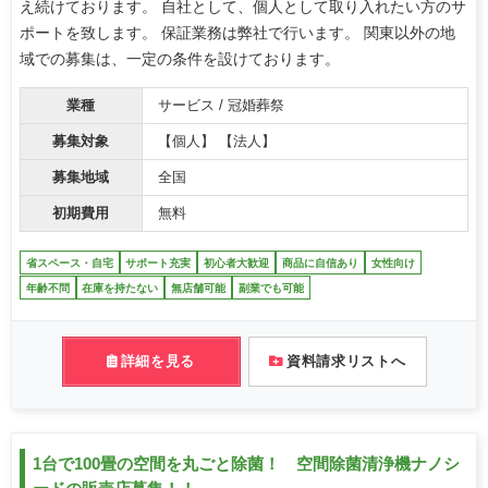
え続けております。 自社として、個人として取り入れたい方のサ
ポートを致します。 保証業務は弊社で行います。 関東以外の地
域での募集は、一定の条件を設けております。
業種
サービス / 冠婚葬祭
募集対象
【個人】 【法人】
募集地域
全国
初期費用
無料
省スペース・自宅
サポート充実
初心者大歓迎
商品に自信あり
女性向け
年齢不問
在庫を持たない
無店舗可能
副業でも可能
詳細を見る
資料請求リストへ
1台で100畳の空間を丸ごと除菌！ 空間除菌清浄機ナノシ