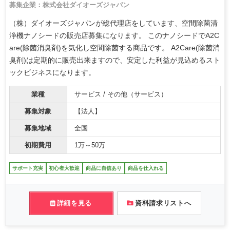
募集企業：株式会社ダイオーズジャパン
（株）ダイオーズジャパンが総代理店をしています、空間除菌清
浄機ナノシードの販売店募集になります。 このナノシードでA2C
are(除菌消臭剤)を気化し空間除菌する商品です。 A2Care(除菌消
臭剤)は定期的に販売出来ますので、安定した利益が見込めるスト
ックビジネスになります。
業種
サービス / その他（サービス）
募集対象
【法人】
募集地域
全国
初期費用
1万～50万
サポート充実
初心者大歓迎
商品に自信あり
商品を仕入れる
詳細を見る
資料請求リストへ