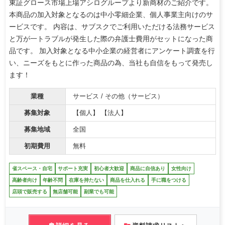
東証グロース市場上場アシログループより新商材のご紹介です。
本商品の加入対象となるのは中小零細企業、個人事業主向けのサ
ービスです。 内容は、サブスクでご利用いただける法務サービス
と万が一トラブルが発生した際の弁護士費用がセットになった商
品です。 加入対象となる中小企業の経営者にアンケート調査を行
い、ニーズをもとに作った商品の為、当社も自信をもって発売し
ます！
業種
サービス / その他（サービス）
募集対象
【個人】 【法人】
募集地域
全国
初期費用
無料
省スペース・自宅
サポート充実
初心者大歓迎
商品に自信あり
女性向け
高齢者向け
年齢不問
在庫を持たない
商品を仕入れる
手に職をつける
店頭で販売する
無店舗可能
副業でも可能