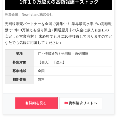
募集企業：New Island株式会社
光回線販売パートナーを全国で募集中！ 業界最高水準での高額報
酬で1件10万越えも盛り沢山♪ 開通翌月末の入金に戻入も無しの
安定した営業商材！ 未経験でも月に10件獲得しておりますのでど
なたでも気軽に応募してください♪
業種
IT・情報通信 / 光回線・通信関連
募集対象
【個人】 【法人】
募集地域
全国
初期費用
無料
詳細を見る
資料請求リストへ