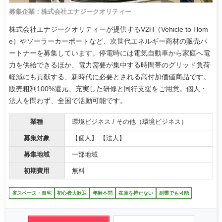
募集企業：株式会社エナジークオリティー
株式会社エナジークオリティーが提供するV2H（Vehicle to Hom
e）やソーラーカーポートなど、次世代エネルギー商材の販売パ
ートナーを募集しています。停電時には電気自動車から家庭へ電
力を供給できるほか、電力需要が集中する時間帯のグリッド負荷
軽減にも貢献する、新時代に必要とされる高付加価値商品です。
販売粗利100%還元、充実した研修と同行支援をご用意。個人・
法人を問わず、全国で活動可能です。
業種
環境ビジネス / その他（環境ビジネス）
募集対象
【個人】 【法人】
募集地域
一部地域
初期費用
無料
省スペース・自宅
初心者大歓迎
年齢不問
在庫を持たない
副業でも可能