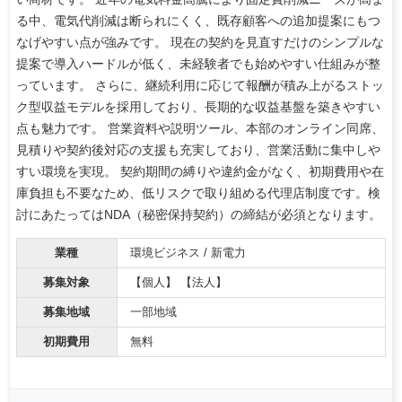
る中、電気代削減は断られにくく、既存顧客への追加提案にもつ
なげやすい点が強みです。 現在の契約を見直すだけのシンプルな
提案で導入ハードルが低く、未経験者でも始めやすい仕組みが整
っています。 さらに、継続利用に応じて報酬が積み上がるストッ
ク型収益モデルを採用しており、長期的な収益基盤を築きやすい
点も魅力です。 営業資料や説明ツール、本部のオンライン同席、
見積りや契約後対応の支援も充実しており、営業活動に集中しや
すい環境を実現。 契約期間の縛りや違約金がなく、初期費用や在
庫負担も不要なため、低リスクで取り組める代理店制度です。検
討にあたってはNDA（秘密保持契約）の締結が必須となります。
業種
環境ビジネス / 新電力
募集対象
【個人】 【法人】
募集地域
一部地域
初期費用
無料