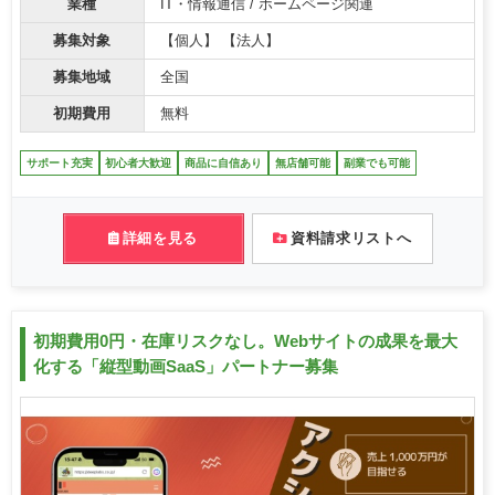
業種
IT・情報通信 / ホームページ関連
募集対象
【個人】 【法人】
募集地域
全国
初期費用
無料
サポート充実
初心者大歓迎
商品に自信あり
無店舗可能
副業でも可能
詳細を見る
資料請求リストへ
初期費用0円・在庫リスクなし。Webサイトの成果を最大
化する「縦型動画SaaS」パートナー募集