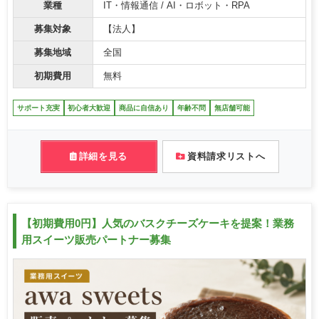
業種
IT・情報通信 / AI・ロボット・RPA
募集対象
【法人】
募集地域
全国
初期費用
無料
サポート充実
初心者大歓迎
商品に自信あり
年齢不問
無店舗可能
詳細を見る
資料請求リストへ
【初期費用0円】人気のバスクチーズケーキを提案！業務
用スイーツ販売パートナー募集