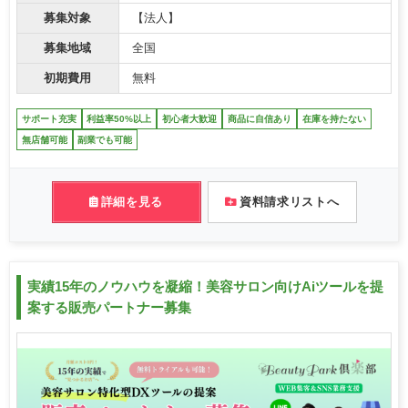
募集対象
【法人】
募集地域
全国
初期費用
無料
サポート充実
利益率50%以上
初心者大歓迎
商品に自信あり
在庫を持たない
無店舗可能
副業でも可能
詳細を見る
資料請求リストへ
実績15年のノウハウを凝縮！美容サロン向けAiツールを提
案する販売パートナー募集