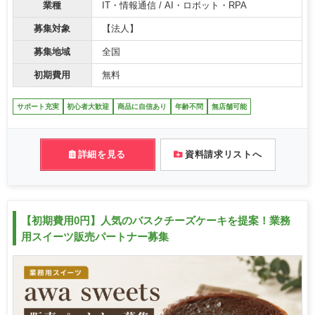
業種
IT・情報通信 / AI・ロボット・RPA
募集対象
【法人】
募集地域
全国
初期費用
無料
サポート充実
初心者大歓迎
商品に自信あり
年齢不問
無店舗可能
詳細を見る
資料請求リストへ
【初期費用0円】人気のバスクチーズケーキを提案！業務
用スイーツ販売パートナー募集