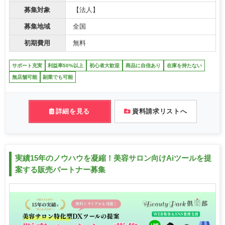
募集対象
【法人】
募集地域
全国
初期費用
無料
サポート充実
利益率50%以上
初心者大歓迎
商品に自信あり
在庫を持たない
無店舗可能
副業でも可能
詳細を見る
資料請求リストへ
実績15年のノウハウを凝縮！美容サロン向けAiツールを提
案する販売パートナー募集