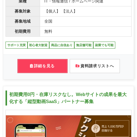
業種
IT・情報通信 / ホームページ関連
募集対象
【個人】 【法人】
募集地域
全国
初期費用
無料
サポート充実
初心者大歓迎
商品に自信あり
無店舗可能
副業でも可能
詳細を見る
資料請求リストへ
初期費用0円・在庫リスクなし。Webサイトの成果を最大
化する「縦型動画SaaS」パートナー募集