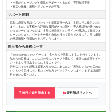
・本部がクロージングや受注をサポートするため、専門知識不要
・幅広い業種・業態へアプローチが可能
サポート体制
活動に必要な商品パンフレットや提案資料一式は、本部よりご提供いたし
ます。また、お客様から詳細な質問があった際や、導入検討時の具体的な
シミュレーションなどは、本部の担当者がオンラインや電話にて直接フォ
ローいたします。パートナー様が自信を持って紹介できるよう、常に最新
の商品情報や市場動向を共有いたします。
担当者から最後に一言
「awa sweets」のスイーツは、食べた人を笑顔にする力を持っています。
私たちの目標は、このこだわりのスイーツを通じて、全国の飲食店やイベ
ントをより活気あるものにすることです。
特別なスキルや経験は必要ありません。あなたの「美味しいものを広めた
い」という気持ちを、私たちが全力でバックアップします。まずは詳細資
料をぜひご覧ください。
無料で資料請求する
資料請求リストへ