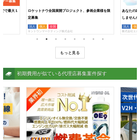
までで最大１
ロケットナウ全国展開プロジェクト、参画企業様を限
あなたの家
定募集
しませんか
法人
個人
全国
法人
個人
キントウンマーケティング株式会社
株式会社エル
もっと見る
初期費用が似ている代理店募集案件探す