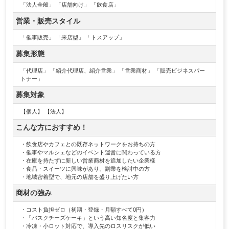
「法人全般」 「店舗向け」 「飲食店」
営業・販売スタイル
「催事販売」 「来店型」 「トスアップ」
募集形態
「代理店」 「紹介代理店、紹介営業」 「営業商材」 「販売ビジネスパー
トナー」
募集対象
【個人】 【法人】
こんな方におすすめ！
・飲食店やカフェとの既存ネットワークをお持ちの方
・催事やマルシェなどのイベント運営に関わっている方
・在庫を持たずに新しい営業商材を追加したい企業様
・食品・スイーツに興味があり、副業を検討中の方
・地域密着型で、地元の店舗を盛り上げたい方
商材の強み
・コスト負担ゼロ（初期・登録・月額すべて0円）
・「バスクチーズケーキ」という高い知名度と集客力
・冷凍・小ロット対応で、導入先のロスリスクが低い