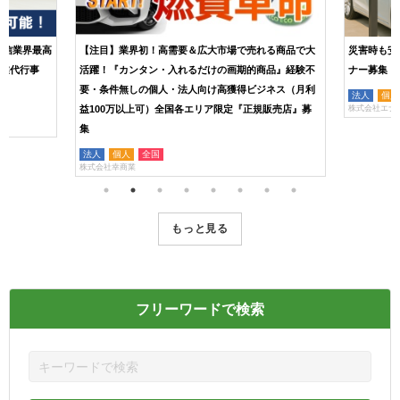
通信業界最高
【注目】業界初！高需要＆広大市場で売れる商品で大
災害時も安
営業代行事
活躍！『カンタン・入れるだけの画期的商品』経験不
ナー募集
要・条件無しの個人・法人向け高獲得ビジネス（月利
法人
個人
益100万以上可）全国各エリア限定『正規販売店』募
株式会社エナ
集
法人
個人
全国
株式会社幸商業
もっと見る
フリーワードで検索