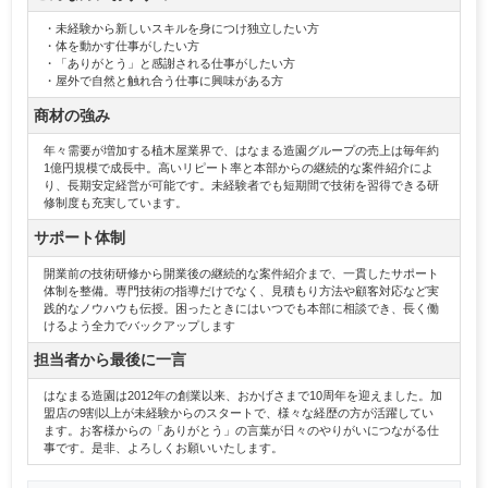
・未経験から新しいスキルを身につけ独立したい方
・体を動かす仕事がしたい方
・「ありがとう」と感謝される仕事がしたい方
・屋外で自然と触れ合う仕事に興味がある方
商材の強み
年々需要が増加する植木屋業界で、はなまる造園グループの売上は毎年約
1億円規模で成長中。高いリピート率と本部からの継続的な案件紹介によ
り、長期安定経営が可能です。未経験者でも短期間で技術を習得できる研
修制度も充実しています。
サポート体制
開業前の技術研修から開業後の継続的な案件紹介まで、一貫したサポート
体制を整備。専門技術の指導だけでなく、見積もり方法や顧客対応など実
践的なノウハウも伝授。困ったときにはいつでも本部に相談でき、長く働
けるよう全力でバックアップします
担当者から最後に一言
はなまる造園は2012年の創業以来、おかげさまで10周年を迎えました。加
盟店の9割以上が未経験からのスタートで、様々な経歴の方が活躍してい
ます。お客様からの「ありがとう」の言葉が日々のやりがいにつながる仕
事です。是非、よろしくお願いいたします。