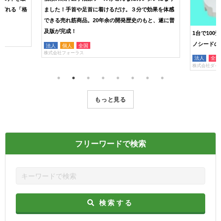
喜ばれる「格
ました！手首や足首に着けるだけ。３分で効果を体感
できる売れ筋商品。20年余の開発歴史のもと、遂に普
及版が完成！
1台で10
ノシードの
法人
個人
全国
株式会社フォーラス
法人
全国
株式会社ダイ
もっと見る
フリーワードで検索
検索する