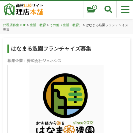
0
代理店募集TOP
>
生活・教育
>
その他（生活・教育）
> はなまる造園フランチャイズ
募集
はなまる造園フランチャイズ募集
募集企業：株式会社ジェネシス