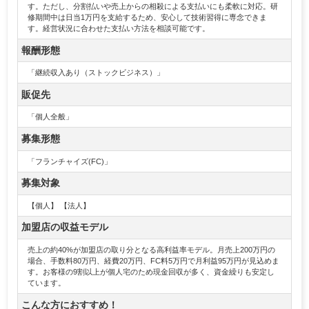
す。ただし、分割払いや売上からの相殺による支払いにも柔軟に対応。研
修期間中は日当1万円を支給するため、安心して技術習得に専念できま
す。経営状況に合わせた支払い方法を相談可能です。
報酬形態
「継続収入あり（ストックビジネス）」
販促先
「個人全般」
募集形態
「フランチャイズ(FC)」
募集対象
【個人】 【法人】
加盟店の収益モデル
売上の約40%が加盟店の取り分となる高利益率モデル。月売上200万円の
場合、手数料80万円、経費20万円、FC料5万円で月利益95万円が見込めま
す。お客様の9割以上が個人宅のため現金回収が多く、資金繰りも安定し
ています。
こんな方におすすめ！