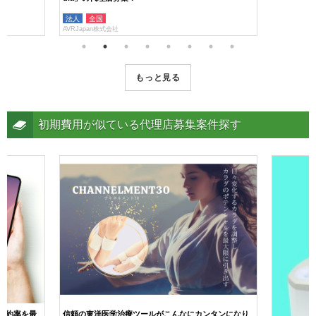
法人
全国
法人
個人
AVRJapan株式会社
gaスクール株
もっと見る
初期費用が似ている代理店募集案件探す
成約率を最
信頼の東洋医学治療ツールがこんなにカンタンになり