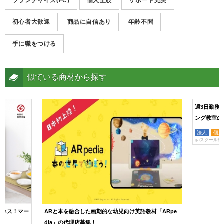
フランチャイズ(FC)
個人全般
サポート充実
初心者大歓迎
商品に自信あり
年齢不問
手に職をつける
似ている商材から探す
ジネス！マー
ARと本を融合した画期的な幼児向け英語教材「ARpe
週3日勤務
dia」の代理店募集！
ング教室の