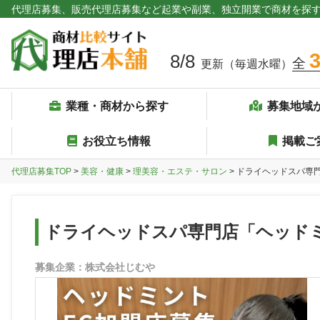
代理店募集、販売代理店募集など起業や副業、独立開業で商材を探
8/8
全
更新（毎週水曜）
業種・商材から探す
募集地域
お役立ち情報
掲載ご
代理店募集TOP
>
美容・健康
>
理美容・エステ・サロン
> ドライヘッドスパ専
ドライヘッドスパ専門店「ヘッド
募集企業：株式会社じむや