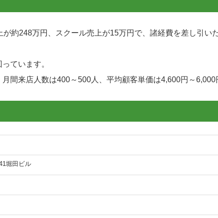
上が約248万円、スクール売上が15万円で、諸経費を差し引い
回っています。
来店人数は400～500人、平均顧客単価は4,600円～6,00
41堀田ビル