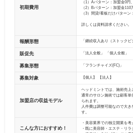
（1）Aパターン：加盟金0円、月
初期費用
（2）Bパターン：加盟金11
（3）間貸/看板だけパターン：
詳しくは資料請求ください。
「継続収入あり（ストックビ
報酬形態
「法人全般」 「個人全般」
販促先
「フランチャイズ(FC)」
募集形態
【個人】 【法人】
募集対象
ヘッドミントでは、施術売上
通常のサロン施術では顧客単価4
加盟店の収益モデル
られます。
人件費は調整可能なので大き
す。
・美容業界での独立開業を考
こんな方におすすめ！
・既に美容師・エステ・リラ