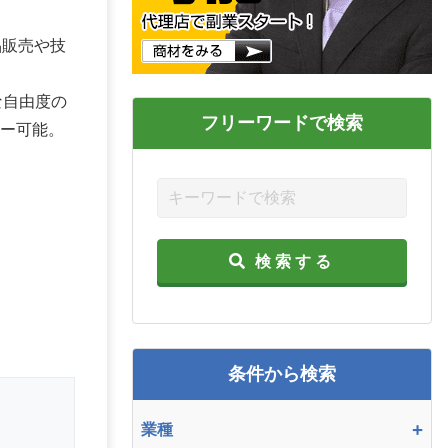
品販売や技
な自由度の
フリーワードで検索
ュー可能。
検索する
条件から検索
+
業種