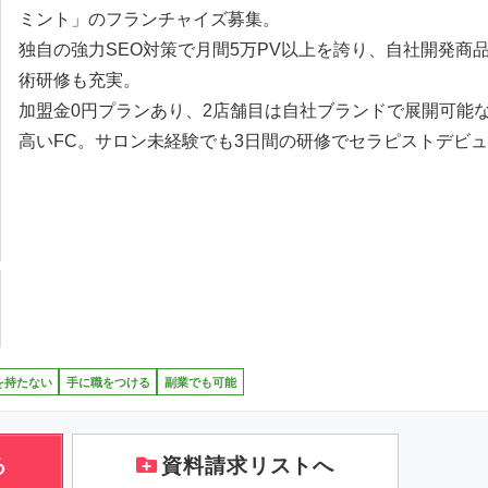
ミント」のフランチャイズ募集。
独自の強力SEO対策で月間5万PV以上を誇り、自社開発商
術研修も充実。
加盟金0円プランあり、2店舗目は自社ブランドで展開可能
高いFC。サロン未経験でも3日間の研修でセラピストデビ
を持たない
手に職をつける
副業でも可能
る
資料請求リストへ