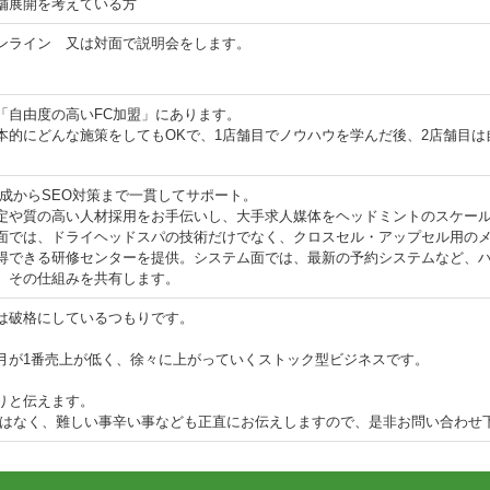
舗展開を考えている方
ンライン 又は対面で説明会をします。
「自由度の高いFC加盟」にあります。
本的にどんな施策をしてもOKで、1店舗目でノウハウを学んだ後、2店舗目は
成からSEO対策まで一貫してサポート。
定や質の高い人材採用をお手伝いし、大手求人媒体をヘッドミントのスケー
面では、ドライヘッドスパの技術だけでなく、クロスセル・アップセル用の
得できる研修センターを提供。システム面では、最新の予約システムなど、
、その仕組みを共有します。
は破格にしているつもりです。
月が1番売上が低く、徐々に上がっていくストック型ビジネスです。
りと伝えます。
ではなく、難しい事辛い事なども正直にお伝えしますので、是非お問い合わせ