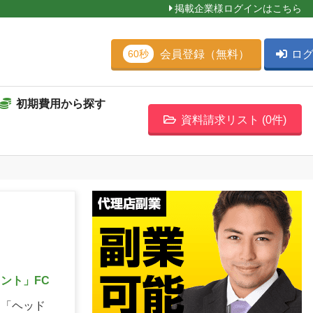
掲載企業様ログインはこちら
会員登録（無料）
ロ
60秒
初期費用から探す
資料請求リスト (
0
件)
ント」FC
る「ヘッド