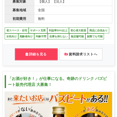
募集対象
【個人】 【法人】
募集地域
全国
初期費用
無料
省スペース・自宅
サポート充実
利益率50%以上
初心者大歓迎
商品に自信あり
女性向け
高齢者向け
年齢不問
在庫を持たない
無店舗可能
副業でも可能
詳細を見る
資料請求リストへ
「お酒が好き！」が仕事になる。奇跡のドリンク バズビ
ート販売代理店 大募集！