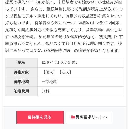
提案で導入ハードルが低く、未経験者でも始めやすい仕組みが整
っています。 さらに、継続利用に応じて報酬が積み上がるストッ
ク型収益モデルを採用しており、長期的な収益基盤を築きやすい
点も魅力です。 営業資料や説明ツール、本部のオンライン同席、
見積りや契約後対応の支援も充実しており、営業活動に集中しや
すい環境を実現。 契約期間の縛りや違約金がなく、初期費用や在
庫負担も不要なため、低リスクで取り組める代理店制度です。検
討にあたってはNDA（秘密保持契約）の締結が必須となります。
業種
環境ビジネス / 新電力
募集対象
【個人】 【法人】
募集地域
一部地域
初期費用
無料
詳細を見る
資料請求リストへ