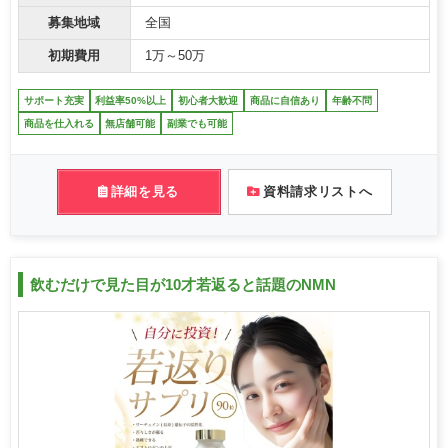
募集地域
全国
初期費用
1万～50万
サポート充実
利益率50%以上
初心者大歓迎
商品に自信あり
年齢不問
商品を仕入れる
無店舗可能
副業でも可能
詳細を見る
資料請求リストへ
飲むだけで見た目が10才若返ると話題のNMN