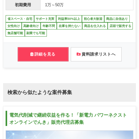
初期費用
1万～50万
省スペース・自宅
サポート充実
利益率50%以上
初心者大歓迎
商品に自信あり
女性向け
高齢者向け
年齢不問
在庫を持たない
商品を仕入れる
店頭で販売する
無店舗可能
副業でも可能
詳細を見る
資料請求リストへ
検索から似たような案件募集
電気代削減で継続収益を作る！「新電力 パワーネクスト
オンラインでんき」販売代理店募集