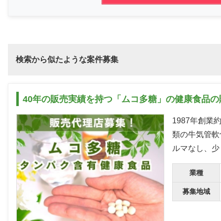
検索から似たような案件募集
40年の販売実績を持つ「ムコ多糖」の健康食品
1987年創
類の牛気管軟
ルマなし、少
業種
募集地域