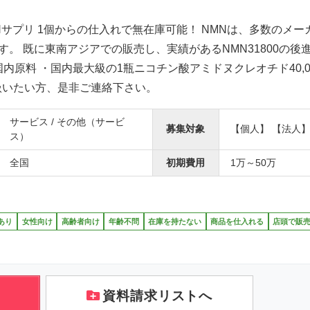
Nサプリ 1個からの仕入れで無在庫可能！ NMNは、多数のメー
す。 既に東南アジアでの販売し、実績があるNMN31800の後
国内原料 ・国内最大級の1瓶ニコチン酸アミドヌクレオチド40,0
を扱いたい方、是非ご連絡下さい。
サービス / その他（サービ
募集対象
【個人】 【法人
ス）
全国
初期費用
1万～50万
あり
女性向け
高齢者向け
年齢不問
在庫を持たない
商品を仕入れる
店頭で販
資料請求リストへ