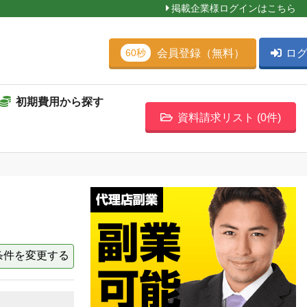
掲載企業様ログインはこちら
会員登録（無料）
ロ
60秒
初期費用から探す
資料請求リスト (
0
件)
条件を変更する