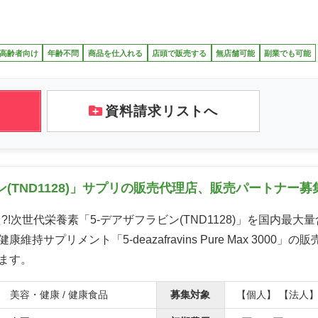
高齢者向け
年齢不問
商品を仕入れる
店頭で販売する
無店舗可能
副業でも可能
資料請求リストへ
(TND1128)」サプリの販売代理店、販売パートナー募
?!次世代栄養素「5-デアザフラビン(TND1128)」を国内最大
維持サプリメント「5-deazafravins Pure Max 3000」
ます。
美容・健康 / 健康食品
募集対象
【個人】 【法人