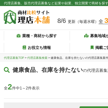
代理店募集、販売代理店募集など起業や副業、独立開業で商材を探
8/6
全
更新（毎週水曜）
業種・商材から探す
募集地域
お役立ち情報
掲載ご
代理店募集TOP
>
代理店募集検索
> 健康食品、在庫を持たないの代理店募集案
健康食品、在庫を持たない
の代理店募集
2
全
件中1～2件表示