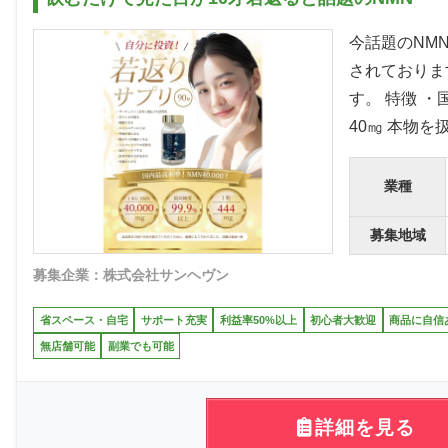
今話題のNM
されておりま
す。 特徴 ・
40㎎ 本物
業種
募集地域
募集企業：株式会社サンヘヴン
省スペース・自宅
サポート充実
利益率50%以上
初心者大歓迎
商品に自信
無店舗可能
副業でも可能
詳細を見る