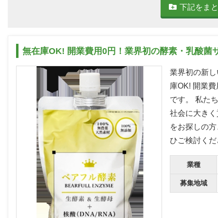
下記をま
無在庫OK! 開業費用0円！業界初の酵素・乳酸
業界初の新し
庫OK! 開
です。 私た
社会に大きく
をお探しの方
ひご検討くだ
業種
募集地域