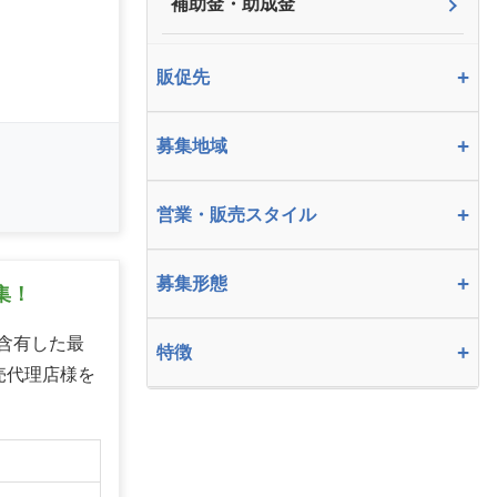
補助金・助成金
+
販促先
+
募集地域
+
営業・販売スタイル
+
募集形態
集！
量含有した最
+
特徴
の販売代理店様を
】