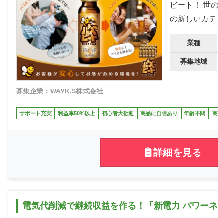
ビート！ 世
の新しいカテ
業種
募集地域
募集企業：WAYK.S株式会社
サポート充実
利益率50%以上
初心者大歓迎
商品に自信あり
年齢不問
商
詳細を見る
電気代削減で継続収益を作る！「新電力 パワー