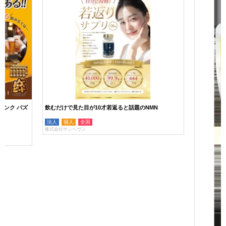
リンク バズ
飲むだけで見た目が10才若返ると話題のNMN
法人
個人
全国
株式会社サンヘヴン