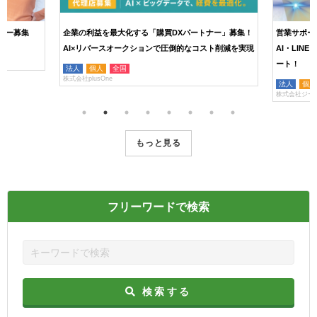
ナー募集
企業の利益を最大化する「購買DXパートナー」募集！
営業サポー
AI×リバースオークションで圧倒的なコスト削減を実現
AI・LIN
ート！
法人
個人
全国
株式会社plusOne
法人
個人
株式会社ジー
もっと見る
フリーワードで検索
検索する