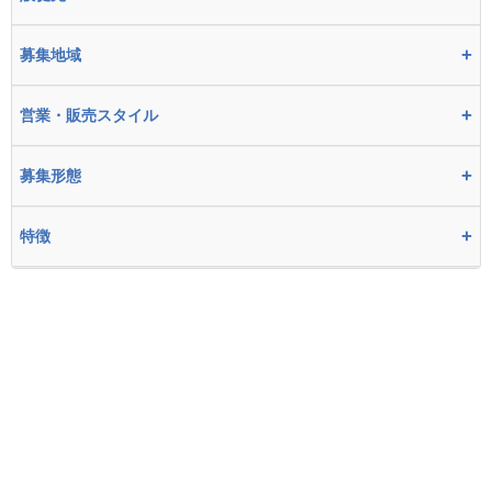
+
募集地域
+
営業・販売スタイル
+
募集形態
+
特徴
資料請求リストからの
一括資料請求はこちらから
資料請求はこちら
ホーム
代理店募集を検索する
コラム記事
ご掲載希望の企業様へ
運営会社情報
無料掲載終了の代理店募集一覧
お問い合わせ
個人情報保護方針
利用規約
会員登録
ログイン