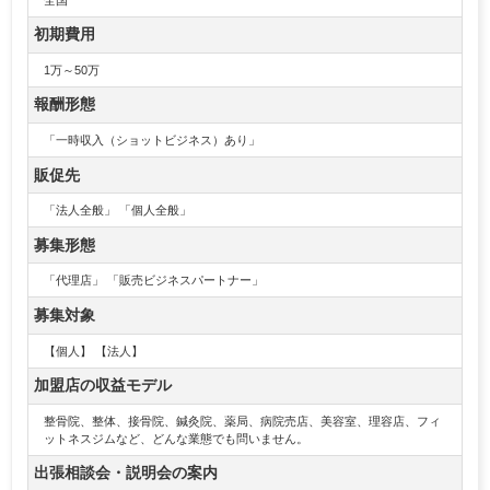
初期費用
1万～50万
報酬形態
「一時収入（ショットビジネス）あり」
販促先
「法人全般」 「個人全般」
募集形態
「代理店」 「販売ビジネスパートナー」
募集対象
【個人】 【法人】
加盟店の収益モデル
整骨院、整体、接骨院、鍼灸院、薬局、病院売店、美容室、理容店、フィ
ットネスジムなど、どんな業態でも問いません。
出張相談会・説明会の案内