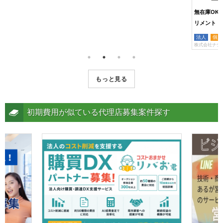
無在庫OK
リメント「
法人
個人
株式会社ナチ
もっと見る
初期費用が似ている代理店募集案件探す