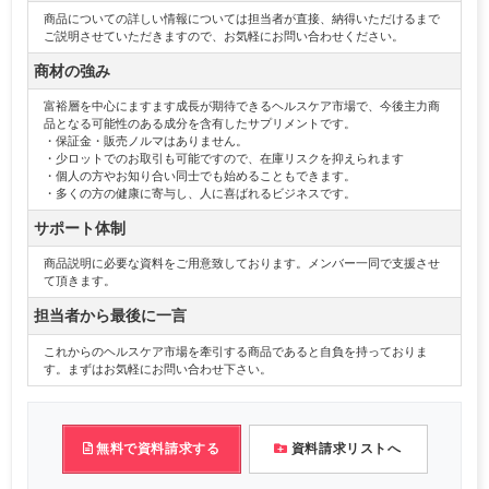
商品についての詳しい情報については担当者が直接、納得いただけるまで
ご説明させていただきますので、お気軽にお問い合わせください。
商材の強み
富裕層を中心にますます成長が期待できるヘルスケア市場で、今後主力商
品となる可能性のある成分を含有したサプリメントです。
・保証金・販売ノルマはありません。
・少ロットでのお取引も可能ですので、在庫リスクを抑えられます
・個人の方やお知り合い同士でも始めることもできます。
・多くの方の健康に寄与し、人に喜ばれるビジネスです。
サポート体制
商品説明に必要な資料をご用意致しております。メンバー一同で支援させ
て頂きます。
担当者から最後に一言
これからのヘルスケア市場を牽引する商品であると自負を持っておりま
す。まずはお気軽にお問い合わせ下さい。
無料で資料請求する
資料請求リストへ