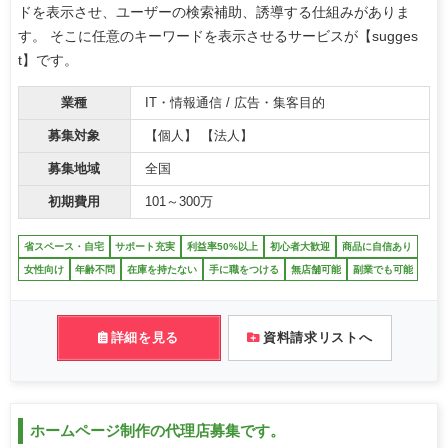
ドを表示させ、ユーザーの検索補助、誘導する仕組みがありま
す。 そこに任意のキーワードを表示させるサービスが【sugges
t】です。
業種
IT・情報通信 / 広告・集客目的
募集対象
【個人】 【法人】
募集地域
全国
初期費用
101～300万
省スペース・自宅
サポート充実
利益率50%以上
初心者大歓迎
商品に自信あり
女性向け
年齢不問
在庫を持たない
手に職をつける
無店舗可能
副業でも可能
詳細を見る
資料請求リストへ
ホームページ制作の代理店募集です。