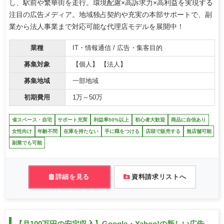
し、駅前や繁華街を走行。環境配慮×高訴求力×高利益を実現する
注目の広告メディア。地域独占契約や充実の本部サポートで、副
業から法人事業まで対応可能な代理店モデルを展開中！
業種
IT・情報通信 / 広告・集客目的
募集対象
【個人】 【法人】
募集地域
一部地域
初期費用
1万～50万
省スペース・自宅
サポート充実
利益率50%以上
初心者大歓迎
商品に自信あり
女性向け
年齢不問
在庫を持たない
手に職をつける
店頭で販売する
無店舗可能
副業でも可能
詳細を見る
資料請求リストへ
【月100万円の安定収入】Google・Yahoo!の新しい広告