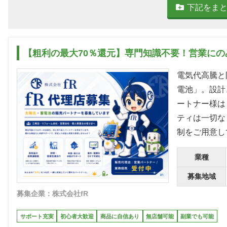
下記をま
【粗利の最大70％還元】専門知識不要！営業に
電気代高騰と
電池」。設計
ートナー様は
ティは一切な
制をご用意し
業種
募集地域
募集企業：株式会社fR
サポート充実
初心者大歓迎
商品に自信あり
無店舗可能
副業でも可能