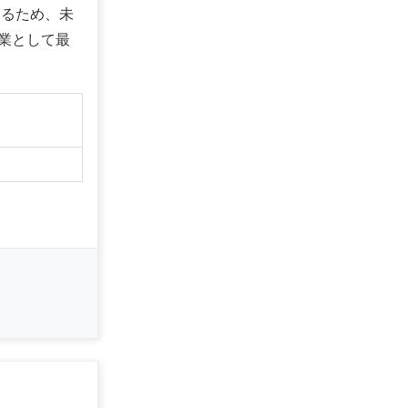
あるため、未
業として最
】