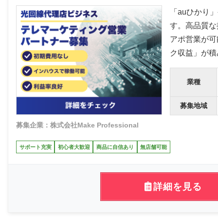
「auひかり
す。高品質な
アポ営業が可
ク収益」が積
業種
募集地域
募集企業：株式会社Make Professional
サポート充実
初心者大歓迎
商品に自信あり
無店舗可能
詳細を見る