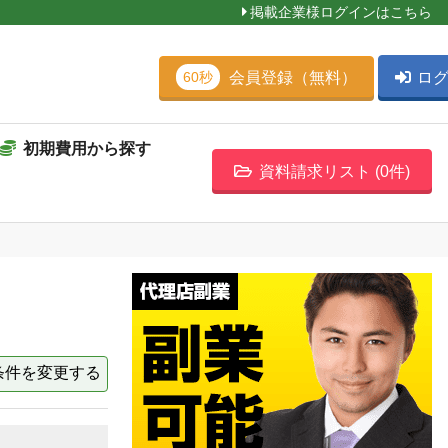
掲載企業様ログインはこちら
会員登録（無料）
ロ
60秒
初期費用から探す
資料請求リスト (
0
件)
条件を変更する