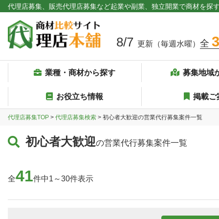
代理店募集、販売代理店募集など起業や副業、独立開業で商材を探
8/7
全
更新（毎週水曜）
業種・商材から探す
募集地域
お役立ち情報
掲載ご
代理店募集TOP
>
代理店募集検索
> 初心者大歓迎の営業代行募集案件一覧
初心者大歓迎
の営業代行募集案件一覧
41
全
件中1～30件表示