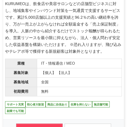
KURUMEOは、飲食店や美容サロンなどの店舗型ビジネスに対
し、地域集客やインバウンド対策を一気通貫で支援するサービス
です。累計5,000店舗以上の支援実績と96.2％の高い継続率を誇
り、万が一売上が上がらなければ全額返金する「売上保証制度」
を導入。人脈の中から紹介するだけでストック報酬が得られるた
め、営業リソースを最小限に抑えながら、法人・個人問わず安定
した収益基盤を構築いただけます。 ※恐れ入りますが、飛び込み
やテレアポ等で獲得する新規顧客は対象外となります。
業種
IT・情報通信 / MEO
募集対象
【個人】 【法人】
募集地域
全国
初期費用
無料
サポート充実
初心者大歓迎
商品に自信あり
在庫を持たない
無店舗可能
副業でも可能