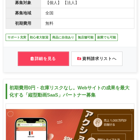
募集対象
【個人】 【法人】
募集地域
全国
初期費用
無料
サポート充実
初心者大歓迎
商品に自信あり
無店舗可能
副業でも可能
詳細を見る
資料請求リストへ
初期費用0円・在庫リスクなし。Webサイトの成果を最大
化する「縦型動画SaaS」パートナー募集