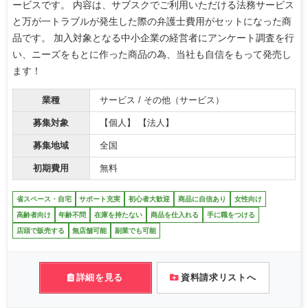
ービスです。 内容は、サブスクでご利用いただける法務サービス
と万が一トラブルが発生した際の弁護士費用がセットになった商
品です。 加入対象となる中小企業の経営者にアンケート調査を行
い、ニーズをもとに作った商品の為、当社も自信をもって発売し
ます！
業種
サービス / その他（サービス）
募集対象
【個人】 【法人】
募集地域
全国
初期費用
無料
省スペース・自宅
サポート充実
初心者大歓迎
商品に自信あり
女性向け
高齢者向け
年齢不問
在庫を持たない
商品を仕入れる
手に職をつける
店頭で販売する
無店舗可能
副業でも可能
詳細を見る
資料請求リストへ