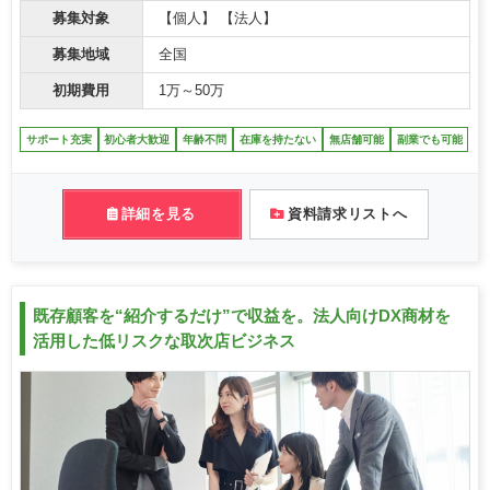
募集対象
【個人】 【法人】
募集地域
全国
初期費用
1万～50万
サポート充実
初心者大歓迎
年齢不問
在庫を持たない
無店舗可能
副業でも可能
詳細を見る
資料請求リストへ
既存顧客を“紹介するだけ”で収益を。法人向けDX商材を
活用した低リスクな取次店ビジネス