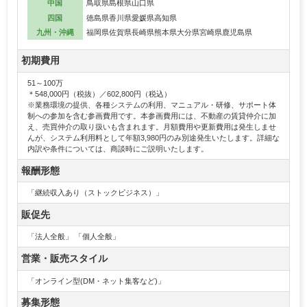
中国
鳥取県
島根県
山口県
四国
徳島県
香川県
愛媛県
高知県
九州・沖縄
福岡県
佐賀県
長崎県
熊本県
大分県
宮崎県
鹿児島県
初期費用
51～100万
＊548,000円（税抜）／602,800円（税込）
※業務環境の提供、各種システムの利用、マニュアル・研修、サポート体
制への参加を含む参画費用です。本参画費用には、不動産の賃貸仲介に加
え、売買仲介の取り扱いも含まれます。月額費用や更新費用は発生しませ
んが、システム利用料として年額3,980円のみ別途発生いたします。詳細な
内訳や条件については、商談時にご説明いたします。
報酬形態
「継続収入あり（ストックビジネス）」
販促先
「法人全般」 「個人全般」
営業・販売スタイル
「オンライン型(DM・ネット集客など)」
募集形態