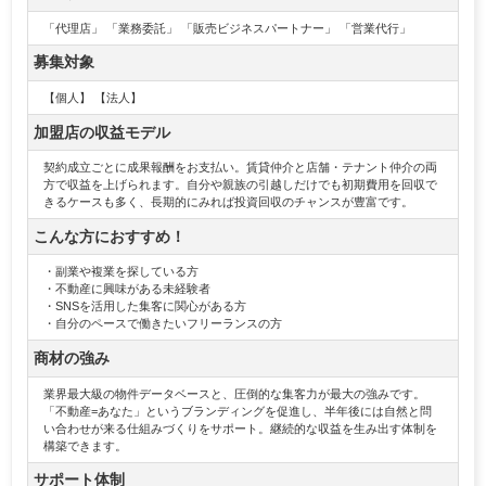
「代理店」 「業務委託」 「販売ビジネスパートナー」 「営業代行」
募集対象
【個人】 【法人】
加盟店の収益モデル
契約成立ごとに成果報酬をお支払い。賃貸仲介と店舗・テナント仲介の両
方で収益を上げられます。自分や親族の引越しだけでも初期費用を回収で
きるケースも多く、長期的にみれば投資回収のチャンスが豊富です。
こんな方におすすめ！
・副業や複業を探している方
・不動産に興味がある未経験者
・SNSを活用した集客に関心がある方
・自分のペースで働きたいフリーランスの方
商材の強み
業界最大級の物件データベースと、圧倒的な集客力が最大の強みです。
「不動産=あなた」というブランディングを促進し、半年後には自然と問
い合わせが来る仕組みづくりをサポート。継続的な収益を生み出す体制を
構築できます。
サポート体制