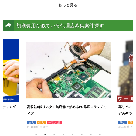
もっと見る
初期費用が似ている代理店募集案件探す
スティング
高収益×低リスク！無店舗で始めるPC修理フランチャ
革リペア・
イズ
グの何でも
法人
個人
一部地域
法人
個人
P-Redia合同会社
株式会社ワー