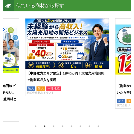
似ている商材から探す
【中部電力エリア限定】1件40万円！太陽光用地開拓
で副業高収入を実現！
い光回線ビ
【副業から
法人
個人
一部地域
らせない。
いたら事業
株式会社SUNトラスト
な収益商材と
法人
個人
株式会社リー