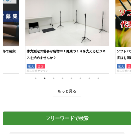
獲得で確実
体力測定の需要が急増中！健康づくりを支えるビジネ
ソフトバン
スを始めませんか？
収益を同時
法人
全国
法人
全国
株式会社ヤマウチ
株式会社RooT
もっと見る
フリーワードで検索