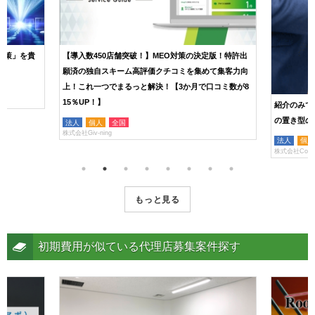
対策」を貴
【導入数450店舗突破！】MEO対策の決定版！特許出
願済の独自スキーム高評価クチコミを集めて集客力向
上！これ一つでまるっと解決！【3か月で口コミ数が8
15％UP！】
紹介のみで
の置き型のホ
法人
個人
全国
株式会社Giv-ning
法人
個人
株式会社Conne
もっと見る
初期費用が似ている代理店募集案件探す