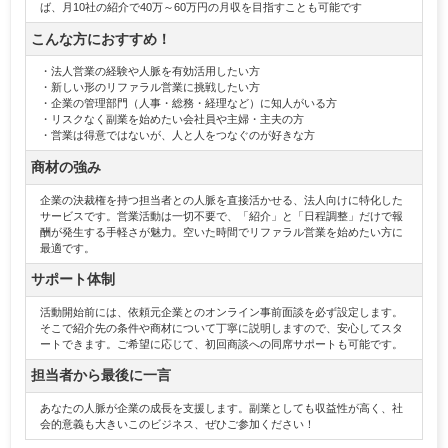
ば、月10社の紹介で40万～60万円の月収を目指すことも可能です
こんな方におすすめ！
・法人営業の経験や人脈を有効活用したい方
・新しい形のリファラル営業に挑戦したい方
・企業の管理部門（人事・総務・経理など）に知人がいる方
・リスクなく副業を始めたい会社員や主婦・主夫の方
・営業は得意ではないが、人と人をつなぐのが好きな方
商材の強み
企業の決裁権を持つ担当者との人脈を直接活かせる、法人向けに特化した
サービスです。営業活動は一切不要で、「紹介」と「日程調整」だけで報
酬が発生する手軽さが魅力。空いた時間でリファラル営業を始めたい方に
最適です。
サポート体制
活動開始前には、依頼元企業とのオンライン事前面談を必ず設定します。
そこで紹介先の条件や商材について丁寧に説明しますので、安心してスタ
ートできます。ご希望に応じて、初回商談への同席サポートも可能です。
担当者から最後に一言
あなたの人脈が企業の成長を支援します。副業としても収益性が高く、社
会的意義も大きいこのビジネス、ぜひご参加ください！