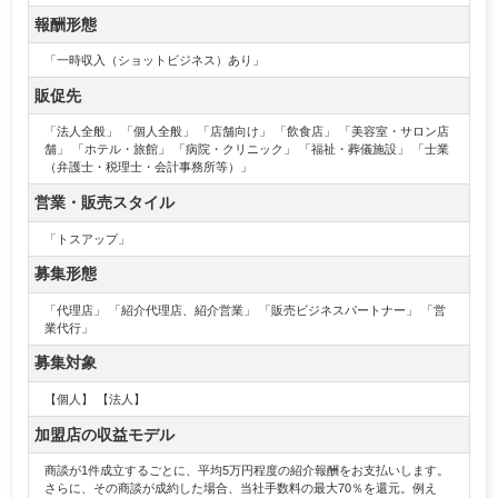
報酬形態
「一時収入（ショットビジネス）あり」
販促先
「法人全般」 「個人全般」 「店舗向け」 「飲食店」 「美容室・サロン店
舗」 「ホテル・旅館」 「病院・クリニック」 「福祉・葬儀施設」 「士業
（弁護士・税理士・会計事務所等）」
営業・販売スタイル
「トスアップ」
募集形態
「代理店」 「紹介代理店、紹介営業」 「販売ビジネスパートナー」 「営
業代行」
募集対象
【個人】 【法人】
加盟店の収益モデル
商談が1件成立するごとに、平均5万円程度の紹介報酬をお支払いします。
さらに、その商談が成約した場合、当社手数料の最大70％を還元。例え