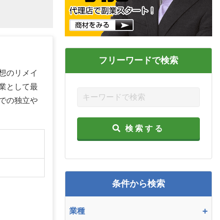
フリーワードで検索
想のリメイ
業として最
での独立や
検索する
】
条件から検索
+
業種