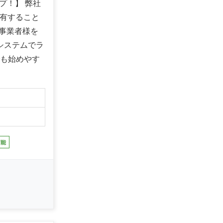
プ！】 弊社
共有すること
事業者様を
システムでラ
でも始めやす
】
可能