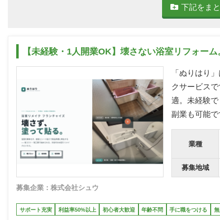
下記をま
【未経験・1人開業OK】壊さない浴室リフォーム
「ぬりはり」
クサービスで
適。未経験で
副業も可能で
業種
募集地域
募集企業：株式会社シュウ
サポート充実
利益率50%以上
初心者大歓迎
年齢不問
手に職をつける
無