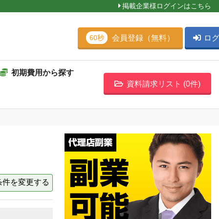
掲載企業様ログインはこちら
会員登録（無料）
ロ
60秒
初期費用から探す
資料請求リスト (
0
件)
条件を変更する