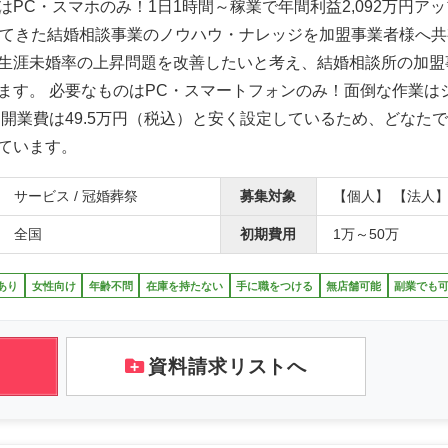
はPC・スマホのみ！1日1時間～稼業で年間利益2,092万円アッ
ってきた結婚相談事業のノウハウ・ナレッジを加盟事業者様へ
生涯未婚率の上昇問題を改善したいと考え、結婚相談所の加盟
ます。 必要なものはPC・スマートフォンのみ！面倒な作業は
 開業費は49.5万円（税込）と安く設定しているため、どなた
ています。
サービス / 冠婚葬祭
募集対象
【個人】 【法人
全国
初期費用
1万～50万
あり
女性向け
年齢不問
在庫を持たない
手に職をつける
無店舗可能
副業でも
資料請求リストへ