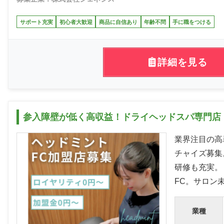
サポート充実
初心者大歓迎
商品に自信あり
年齢不問
手に職をつける
詳細を見る
参入障壁が低く高収益！ドライヘッドスパ専門店
業界注目の高
チャイズ募集
研修も充実。
FC。サロン
業種