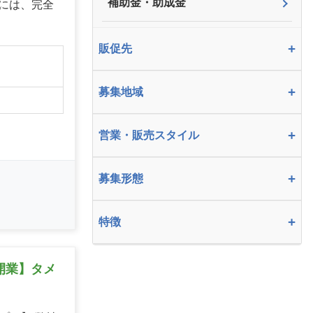
補助金・助成金
には、完全
+
販促先
】
+
募集地域
+
営業・販売スタイル
+
募集形態
+
特徴
開業】タメ