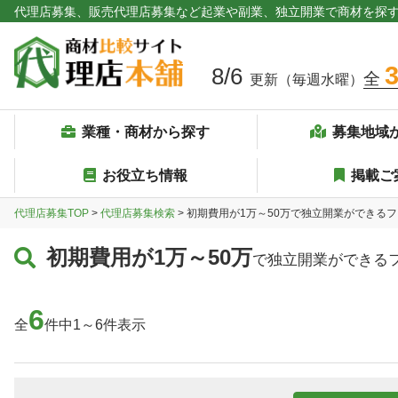
代理店募集、販売代理店募集など起業や副業、独立開業で商材を探
8/6
全
更新（毎週水曜）
業種・商材から探す
募集地域
お役立ち情報
掲載ご
代理店募集TOP
>
代理店募集検索
> 初期費用が1万～50万で独立開業ができる
初期費用が1万～50万
で独立開業ができる
6
全
件中1～6件表示