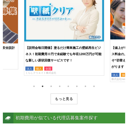
、安全設計
【説明会毎日開催】塗るだけ簡単施工の壁紙再生ビジ
【値上がり
ネス！初期費用０円で未経験でも年収1200万円が可能
ス料金の上
な新しい原状回復サービスです！
そ“切替え
がります！
法人
個人
全国
くらしクリエイト株式会社
法人
個人
株式会社nero
もっと見る
初期費用が似ている代理店募集案件探す