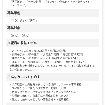
「訪問販売」 「チラシ営業」 「オンライン型(DM・ネット集客など)」
「トスアップ」
募集形態
「フランチャイズ(FC)」
募集対象
【個人】 【法人】
加盟店の収益モデル
（1件あたりの目安：売上16万円・粗利11.5万円）
・副業モデル：月2件施工 ＝ 月売上32万円 ／ 月収目安24.2万円
・兼業モデル：月5件施工 ＝ 月売上80万円 ／ 月収目安54.2万円
・本業モデル：月10件施工 ＝ 月売上160万円 ／ 月収目安111.7万円
※機材償却や材料費を差し引いたシミュレーションです。収益を保証する
ものではありません。
こんな方におすすめ！
・既存顧客への新提案を探している清掃・リフォーム事業者様
・未経験から手に職をつけて独立・起業したい方
・店舗を持たずに、小資本で高収益ビジネスを始めたい方
・副業から始めて、将来的に事業化を目指したい方
・他社との差別化を図りたい管理会社・内装業者様