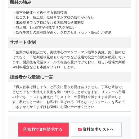
商材の強み
・浴室を解体せず再生する独自技術
・低コスト、短工期、低騒音でお客様の負担が少ない
・未経験者でもプロになれる実践的な研修制度
・無店舗、1人運営が可能でリスクが低い
・既存事業との親和性が高く、クロスセル（セット販売）が容易
サポート体制
千葉県の研修施設にて、実技中心のマンツーマン指導を実施。施工技術だ
けでなく、下地判断や見積もりのコツなど現場で役立つ知識を網羅してい
ます。開業後も電話やメールで相談を受け付けており、難しい現場の判断
や材料選定なども本部がフォローします。
担当者から最後に一言
「職人仕事は難しそう」と不安に思う必要はありません。丁寧な研修で、
どなたでも一生使える技術を身につけることができます。リフォーム市場
の中でも、コストを抑えた「リメイク」の需要は今後ますます拡大しま
す。私たちと一緒に、お客様に喜ばれる「壊さないリフォーム」を広めて
いきませんか？まずはお気軽にお問い合わせください。
無料で資料請求する
資料請求リストへ