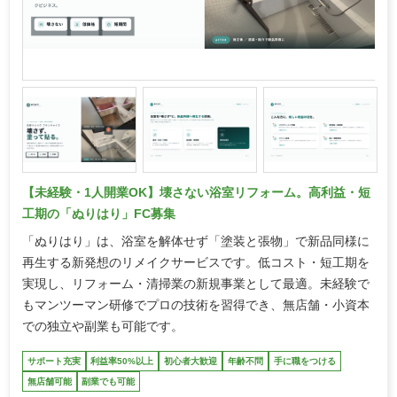
【未経験・1人開業OK】壊さない浴室リフォーム。高利益・短
工期の「ぬりはり」FC募集
「ぬりはり」は、浴室を解体せず「塗装と張物」で新品同様に
再生する新発想のリメイクサービスです。低コスト・短工期を
実現し、リフォーム・清掃業の新規事業として最適。未経験で
もマンツーマン研修でプロの技術を習得でき、無店舗・小資本
での独立や副業も可能です。
サポート充実
利益率50%以上
初心者大歓迎
年齢不問
手に職をつける
無店舗可能
副業でも可能