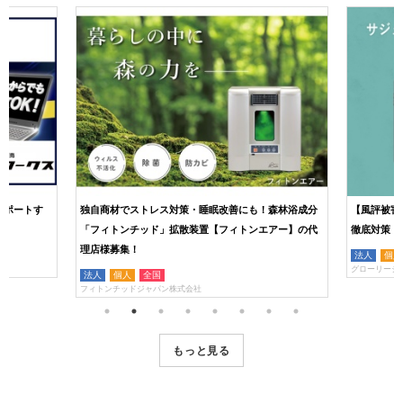
サポートす
独自商材でストレス対策・睡眠改善にも！森林浴成分
【風評被害
「フィトンチッド」拡散装置【フィトンエアー】の代
徹底対策！
理店様募集！
法人
個人
グローリージ
法人
個人
全国
フィトンチッドジャパン株式会社
もっと見る