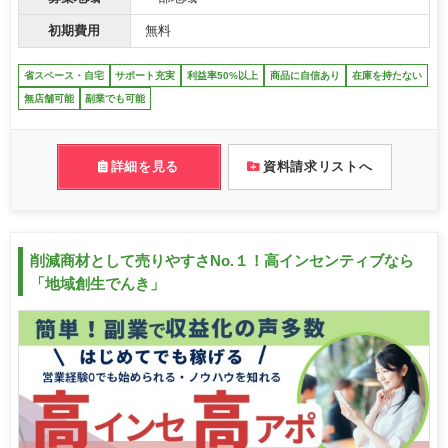
初期費用
無料
省スペース・自宅
サポート充実
利益率50%以上
商品に自信あり
在庫を持たない
無店舗可能
副業でも可能
詳細を見る
資料請求リストへ
削減商材として売りやすさNo.１！高インセンティブなら
「地域創生でんき」