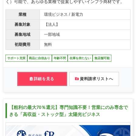
く）可能で、あらゆる業種で提案しやすいインフラ商材です。
業種
環境ビジネス / 新電力
募集対象
【法人】
募集地域
一部地域
初期費用
無料
サポート充実
商品に自信あり
年齢不問
在庫を持たない
無店舗可能
詳細を見る
資料請求リストへ
【粗利の最大70％還元】専門知識不要！営業にのみ専念で
きる「高収益・ストック型」太陽光ビジネス