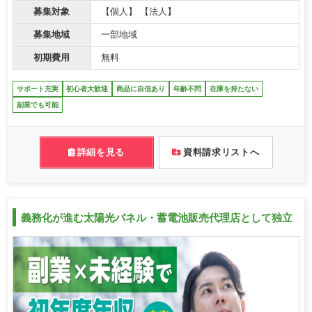
募集対象
【個人】 【法人】
募集地域
一部地域
初期費用
無料
サポート充実
初心者大歓迎
商品に自信あり
年齢不問
在庫を持たない
副業でも可能
詳細を見る
資料請求リストへ
義務化が進む太陽光パネル・蓄電池販売代理店として独立