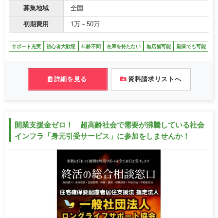
募集地域
全国
初期費用
1万～50万
サポート充実
初心者大歓迎
年齢不問
在庫を持たない
無店舗可能
副業でも可能
詳細を見る
資料請求リストへ
開業支援金ゼロ！ 超高齢社会で需要が沸騰している社会
インフラ「身元引受サービス」に参加をしませんか！