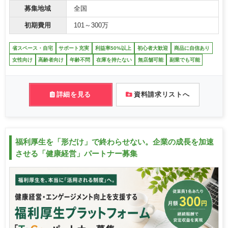
募集地域
全国
初期費用
101～300万
省スペース・自宅
サポート充実
利益率50%以上
初心者大歓迎
商品に自信あり
女性向け
高齢者向け
年齢不問
在庫を持たない
無店舗可能
副業でも可能
詳細を見る
資料請求リストへ
福利厚生を「形だけ」で終わらせない。企業の成長を加速
させる「健康経営」パートナー募集