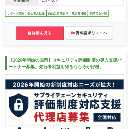
初期費用
1万～50万
サポート充実
初心者大歓迎
商品に自信あり
無店舗可能
副業でも可能
詳細を見る
資料請求リストへ
【2026年開始の国策】セキュリティ評価制度の導入支援パ
ートナー募集。先行者利益を得るなら今が好機。