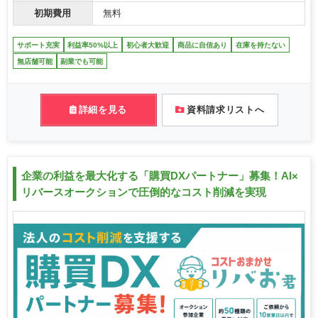
初期費用
無料
サポート充実
利益率50%以上
初心者大歓迎
商品に自信あり
在庫を持たない
無店舗可能
副業でも可能
詳細を見る
資料請求リストへ
企業の利益を最大化する「購買DXパートナー」募集！AI×
リバースオークションで圧倒的なコスト削減を実現