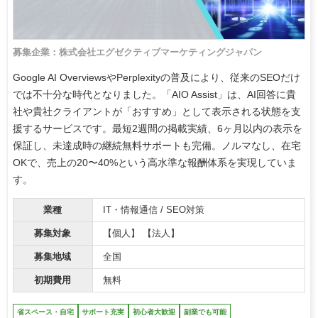
募集企業：株式会社エグゼクティブマーケティングジャパン
Google AI OverviewsやPerplexityの普及により、従来のSEOだけ
では不十分な時代となりました。「AIO Assist」は、AI回答に貴
社や貴社クライアントが「おすすめ」として表示される状態を支
援するサービスです。最短2週間の掲載実績、6ヶ月以内の表示を
保証し、未達成時の継続無料サポートも完備。ノルマなし、在宅
OKで、売上の20〜40%という高水準な報酬体系を実現していま
す。
業種
IT・情報通信 / SEO対策
募集対象
【個人】 【法人】
募集地域
全国
初期費用
無料
省スペース・自宅
サポート充実
初心者大歓迎
副業でも可能