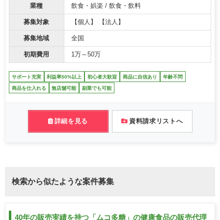
業種
飲食・娯楽 / 飲食・飲料
募集対象
【個人】 【法人】
募集地域
全国
初期費用
1万～50万
サポート充実
利益率50%以上
初心者大歓迎
商品に自信あり
年齢不問
商品を仕入れる
無店舗可能
副業でも可能
詳細を見る
資料請求リストへ
検索から似たような案件募集
40年の販売実績を持つ「ムコ多糖」の健康食品の販売代理