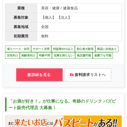
業種
美容・健康 / 健康食品
募集対象
【個人】 【法人】
募集地域
全国
初期費用
無料
省スペース・自宅
サポート充実
利益率50%以上
初心者大歓迎
商品に自信あり
女性向け
高齢者向け
年齢不問
在庫を持たない
無店舗可能
副業でも可能
詳細を見る
資料請求リストへ
「お酒が好き！」が仕事になる。奇跡のドリンク バズビ
ート販売代理店 大募集！