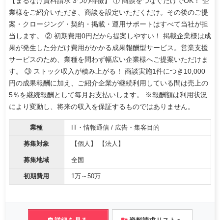
【まるなげ資料請求 3つの特徴】 ① 商談をつなぐだけでOK！ 企
業様をご紹介いただき、商談を設定いただくだけ。その後のご提
案・クロージング・契約・掲載・運用サポートはすべて当社が担
当します。 ② 初期費用0円だから提案しやすい！ 掲載企業様は成
果が発生した分だけ費用がかかる成果報酬型サービス。営業支援
サービスのため、業種を問わず幅広い企業様へご提案いただけま
す。 ③ ストック収入が積み上がる！ 商談実施1件につき10,000
円の成果報酬に加え、ご紹介企業が継続利用している間は売上の
5％を継続報酬として毎月お支払いします。 ※報酬額は利用状況
により変動し、将来の収入を保証するものではありません。
業種
IT・情報通信 / 広告・集客目的
募集対象
【個人】 【法人】
募集地域
全国
初期費用
1万～50万