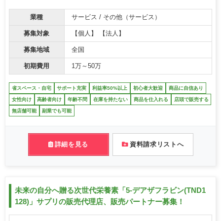
業種
サービス / その他（サービス）
募集対象
【個人】 【法人】
募集地域
全国
初期費用
1万～50万
省スペース・自宅
サポート充実
利益率50%以上
初心者大歓迎
商品に自信あり
女性向け
高齢者向け
年齢不問
在庫を持たない
商品を仕入れる
店頭で販売する
無店舗可能
副業でも可能
詳細を見る
資料請求リストへ
未来の自分へ贈る次世代栄養素「5-デアザフラビン(TND1
128)」サプリの販売代理店、販売パートナー募集！