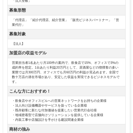
「法人全般」
募集形態
「代理店」 「紹介代理店、紹介営業」 「販売ビジネスパートナー」 「営
業代行」
募集対象
【法人】
加盟店の収益モデル
営業担当者1名あたり月100件の案内で、飲食店で15%、オフィスで3%の
成約率を想定。1台あたり利益20万円として、居酒屋などの喫煙客の多い
業態では月300万円、オフィスでも月60万円の利益が見込めます。全国で
数十万店の潜在市場があり、安定した収益を実現できるビジネスモデルで
す。
こんな方におすすめ！
・飲食店やオフィスビルへの営業ネットワークをお持ちの企業様
・法人向け設備機器やサービスを扱っている企業様
・既存顧客に新たな付加価値を提案したい営業代行会社様
・地域密着型で店舗向けソリューションを提供している企業様
・内装工事や店舗設計を手がける建設関連企業様
商材の強み