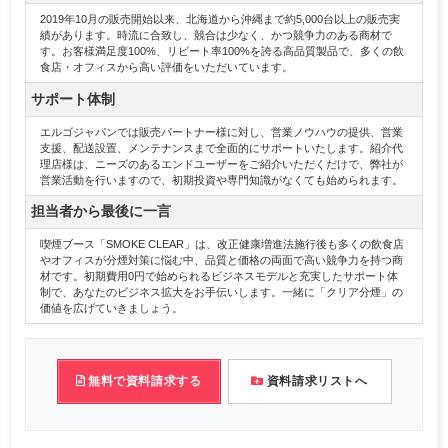
2019年10月の販売開始以来、北海道から沖縄まで約5,000台以上の販売実
績があります。時流に合致し、競合は少なく、かつ競争力のある商材で
す。お客様満足度100%、リピート率100%を誇る高品質製品で、多くの飲
食店・オフィスから高い評価をいただいています。
サポート体制
エルゴジャパンでは販売パートナー様に対し、営業ノウハウの提供、営業
支援、配送設置、メンテナンスまで全面的にサポートいたします。紹介代
理店様は、ニーズのあるエンドユーザーをご紹介いただくだけで、弊社が
営業活動を行いますので、初期投資や専門知識がなくても始められます。
担当者から最後に一言
喫煙ブース「SMOKE CLEAR」は、改正健康増進法施行後も多くの飲食店
やオフィスが分煙対策に悩む中、品質と価格の両面で高い競争力を持つ商
材です。初期費用0円で始められるビジネスモデルと充実したサポート体
制で、あなたのビジネス拡大をお手伝いします。一緒に「クリア分煙」の
価値を広げていきましょう。
無料で資料請求する
資料請求リストへ