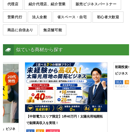
代理店
紹介代理店、紹介営業
販売ビジネスパートナー
営業代行
法人全般
省スペース・自宅
初心者大歓迎
商品に自信あり
無店舗可能
似ている商材から探す
【中部電力エリア限定】1件40万円！太陽光用地開拓
で副業高収入を実現！
力」ビジネ
初期投資を
法人
個人
一部地域