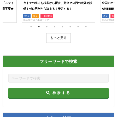
育「スマイ
今までの売るを根底から覆す、完全ゼロ円の太陽光設
全国のクラ
在庫不要★
備！ゼロ円だから決まる！安定する！
AMBEE
法人
個人
一部地域
法人
全国
株式会社日本エコテック
株式会社DRE
もっと見る
フリーワードで検索
検索する