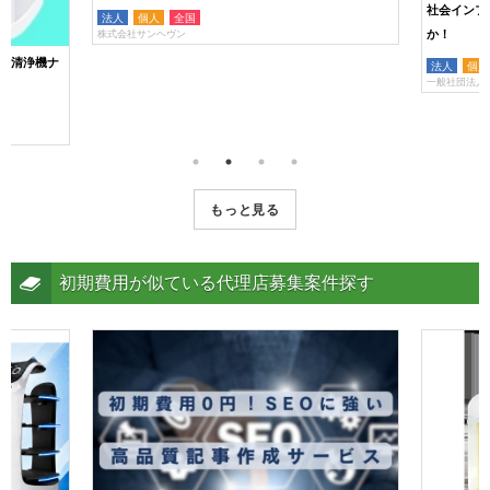
社会インフ
法人
個人
全国
か！
株式会社サンヘヴン
除菌清浄機ナ
法人
個人
一般社団法人
もっと見る
初期費用が似ている代理店募集案件探す