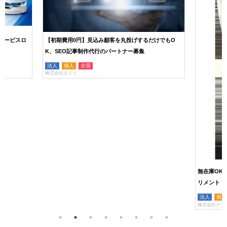
サービスロ
【初期費用0円】見込み顧客を丸投げするだけでもO
K、SEO記事制作代行のパートナー募集
法人
個人
全国
株式会社エイト
無在庫OK
リメント「
法人
個人
株式会社ナチ