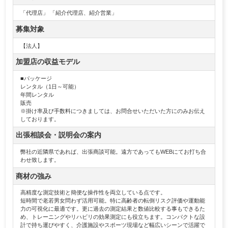
「代理店」 「紹介代理店、紹介営業」
募集対象
【法人】
加盟店の収益モデル
■パッケージ
レンタル（1日～可能）
年間レンタル
販売
※掛け率及び手数料につきましては、お問合せいただいた方にのみお伝え
しております。
出張相談会・説明会の案内
弊社の近隣県であれば、出張商談可能。遠方であってもWEBにてお打ち合
わせ致します。
商材の強み
高精度な測定技術と簡便な操作性を両立している点です。
短時間で老若男女問わず活用可能。特に高齢者の転倒リスク評価や運動能
力の可視化に最適です。更に過去の測定結果と数値比較する事もできるた
め、トレーニングやリハビリの効果測定にも役立ちます。コンパクトな設
計で持ち運びやすく、介護施設やスポーツ現場など幅広いシーンで活躍で