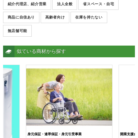
紹介代理店、紹介営業
法人全般
省スペース・自宅
商品に自信あり
高齢者向け
在庫を持たない
無店舗可能
似ている商材から探す
身元保証・連帯保証・身元引受事業
開業支援金