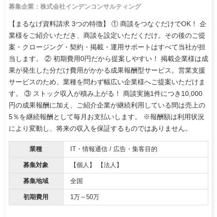
募集企業：株式会社インデンコンサルティング
【まるなげ資料請求 3つの特徴】 ① 商談をつなぐだけでOK！ 企
業様をご紹介いただき、商談を設定いただくだけ。その後のご提
案・クロージング・契約・掲載・運用サポートはすべて当社が担
当します。 ② 初期費用0円だから提案しやすい！ 掲載企業様は成
果が発生した分だけ費用がかかる成果報酬型サービス。営業支援
サービスのため、業種を問わず幅広い企業様へご提案いただけま
す。 ③ ストック収入が積み上がる！ 商談実施1件につき10,000
円の成果報酬に加え、ご紹介企業が継続利用している間は売上の
5％を継続報酬として毎月お支払いします。 ※報酬額は利用状況
により変動し、将来の収入を保証するものではありません。
業種
IT・情報通信 / 広告・集客目的
募集対象
【個人】 【法人】
募集地域
全国
初期費用
1万～50万