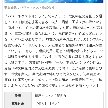
募集企業：パワーネクスト株式会社
「パワーネクストオンラインでんき」は、電気料金の見直しを通
じてコスト削減を提案できる、法人・店舗・工場向けの扱いやす
い商材です。 近年の電気料金高騰により固定費削減ニーズが高ま
る中、電気代削減は断られにくく、既存顧客への追加提案にもつ
なげやすい点が強みです。 現在の契約を見直すだけのシンプルな
提案で導入ハードルが低く、未経験者でも始めやすい仕組みが整
っています。 さらに、継続利用に応じて報酬が積み上がるストッ
ク型収益モデルを採用しており、長期的な収益基盤を築きやすい
点も魅力です。 営業資料や説明ツール、本部のオンライン同席、
見積りや契約後対応の支援も充実しており、営業活動に集中しや
すい環境を実現。 契約期間の縛りや違約金がなく、初期費用や在
庫負担も不要なため、低リスクで取り組める代理店制度です。検
討にあたってはNDA（秘密保持契約）の締結が必須となります。
業種
環境ビジネス / 新電力
募集対象
【個人】 【法人】