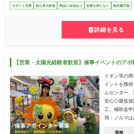
サポート充実
初心者大歓迎
商品に自信あり
在庫を持たない
無店舗可能
詳細を見る
【営業・太陽光経験者歓迎】催事イベントのアポ
イオン等の商
イントを獲得
ムセンター、
安心◎最低保
工、補助金申
用・ノルマは
業種