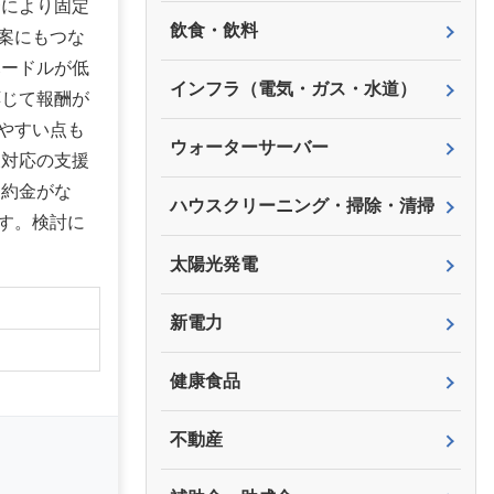
騰により固定
飲食・飲料
案にもつな
ハードルが低
インフラ（電気・ガス・水道）
応じて報酬が
やすい点も
ウォーターサーバー
後対応の支援
違約金がな
ハウスクリーニング・掃除・清掃
す。検討に
太陽光発電
】
新電力
健康食品
不動産