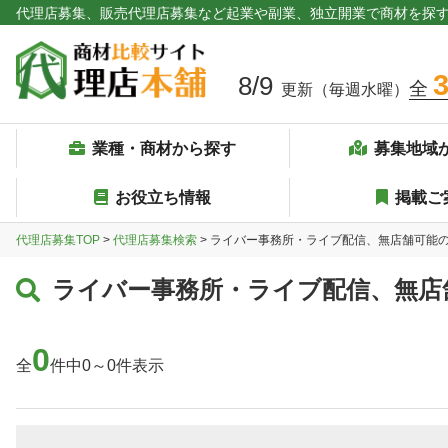
代理店募集、販売代理店募集など起業や副業、独立開業で商材を探
8/9
全
更新（毎週水曜）
業種・商材から探す
募集地域
お役立ち情報
掲載ご
代理店募集TOP
>
代理店募集検索
> ライバー事務所・ライブ配信、無店舗可能
ライバー事務所・ライブ配信、無店
0
全
件中0～0件表示