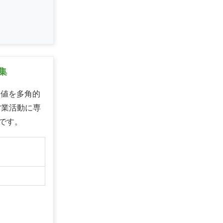
集
価値を多角的
営業活動に専
です。