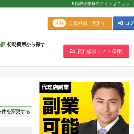
掲載企業様ログインはこちら
会員登録（無料）
ロ
60秒
初期費用から探す
資料請求リスト (
0
件)
条件を変更する