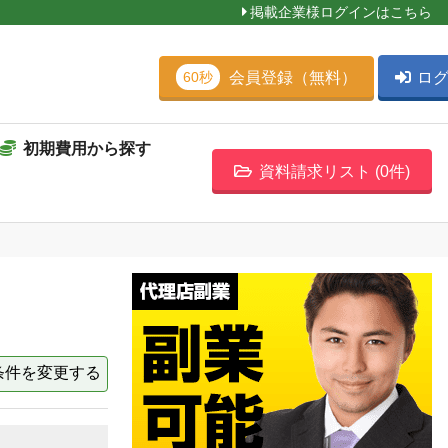
掲載企業様ログインはこちら
会員登録（無料）
ロ
60秒
初期費用から探す
資料請求リスト (
0
件)
条件を変更する