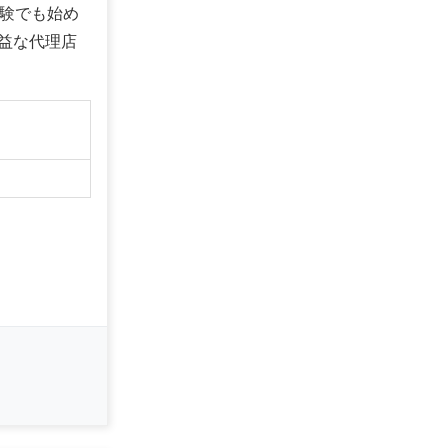
経験でも始め
益な代理店
】