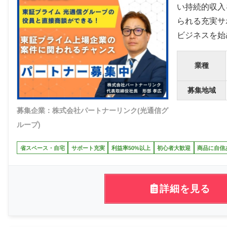
い持続的収入
られる充実サ
ビジネスを始
業種
募集地域
募集企業：株式会社パートナーリンク(光通信グ
ループ)
省スペース・自宅
サポート充実
利益率50%以上
初心者大歓迎
商品に自信
詳細を見る