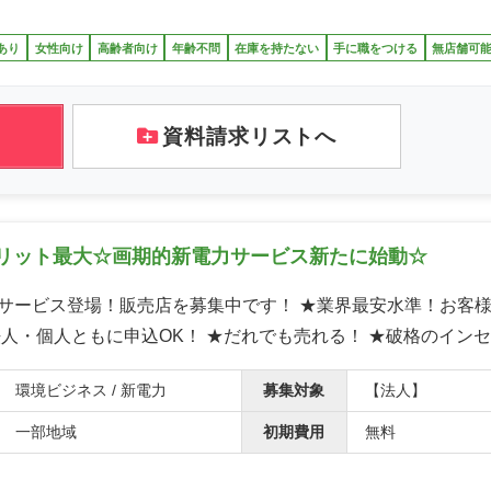
あり
女性向け
高齢者向け
年齢不問
在庫を持たない
手に職をつける
無店舗可
資料請求リストへ
リット最大☆画期的新電力サービス新たに始動☆
サービス登場！販売店を募集中です！ ★業界最安水準！お客
法人・個人ともに申込OK！ ★だれでも売れる！ ★破格のイン
環境ビジネス / 新電力
募集対象
【法人】
一部地域
初期費用
無料