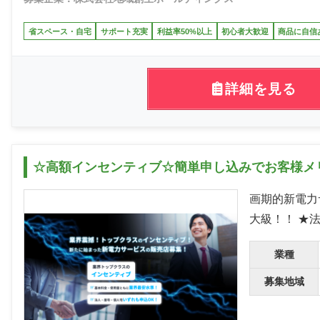
省スペース・自宅
サポート充実
利益率50%以上
初心者大歓迎
商品に自信
詳細を見る
☆高額インセンティブ☆簡単申し込みでお客様メ
画期的新電力
大級！！ ★
業種
募集地域