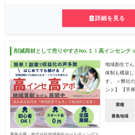
詳細を見る
削減商材として売りやすさNo.１！高インセンテ
地域創生でん
体制も構築し
す。 ＜弊社
ント】 【手
業種
募集地域
募集企業：株式会社地域創生ホールディングス