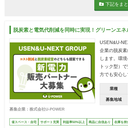
下記をま
脱炭素と電気代削減を同時に実現！グリーンエネ
USEN&U-
企業の脱炭素
します。環境
トック型）で
方でも安心し
業種
募集地域
募集企業：株式会社U-POWER
省スペース・自宅
サポート充実
利益率50%以上
商品に自信あり
在庫を持