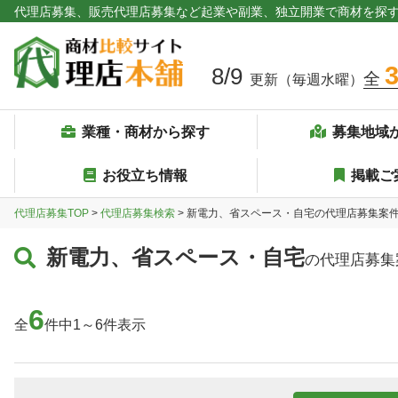
代理店募集、販売代理店募集など起業や副業、独立開業で商材を探
8/9
全
更新（毎週水曜）
業種・商材から探す
募集地域
お役立ち情報
掲載ご
代理店募集TOP
>
代理店募集検索
> 新電力、省スペース・自宅の代理店募集案
新電力、省スペース・自宅
の代理店募集
6
全
件中1～6件表示