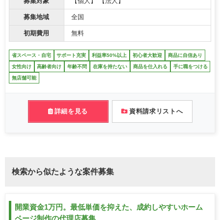
募集対象
【個人】 【法人】
募集地域
全国
初期費用
無料
省スペース・自宅
サポート充実
利益率50%以上
初心者大歓迎
商品に自信あり
女性向け
高齢者向け
年齢不問
在庫を持たない
商品を仕入れる
手に職をつける
無店舗可能
詳細を見る
資料請求リストへ
検索から似たような案件募集
開業資金1万円。最低単価を抑えた、成約しやすいホーム
ページ制作の代理店募集