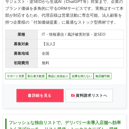
サジェスト・逆SEOから生成AI（ChatGPT等）対策まで、企業の
ブランド価値を多角的に守るORMサービスです。実務はすべて本
部が対応するため、代理店様は営業活動に専念可能。法人顧客を
持つ企業様の「付加価値提案」に最適なストック型商材です。
業種
IT・情報通信 / 風評被害対策・逆SEO
募集対象
【法人】
募集地域
全国
初期費用
無料
サポート充実
初心者大歓迎
商品に自信あり
在庫を持たない
無店舗可能
詳細を見る
資料請求リストへ
フレッシュな独自リストで、デリバリー未導入店舗へ効率