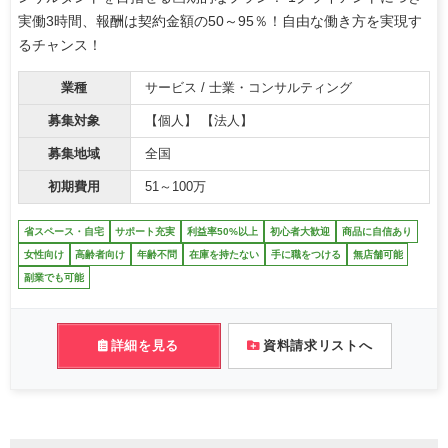
実働3時間、報酬は契約金額の50～95％！自由な働き方を実現す
るチャンス！
業種
サービス / 士業・コンサルティング
募集対象
【個人】 【法人】
募集地域
全国
初期費用
51～100万
省スペース・自宅
サポート充実
利益率50%以上
初心者大歓迎
商品に自信あり
女性向け
高齢者向け
年齢不問
在庫を持たない
手に職をつける
無店舗可能
副業でも可能
詳細を見る
資料請求リストへ