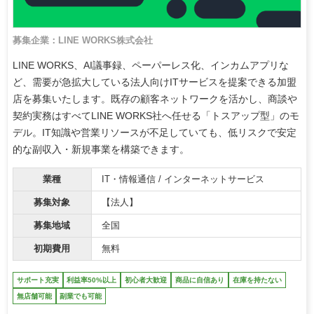
募集企業：LINE WORKS株式会社
LINE WORKS、AI議事録、ペーパーレス化、インカムアプリな
ど、需要が急拡大している法人向けITサービスを提案できる加盟
店を募集いたします。既存の顧客ネットワークを活かし、商談や
契約実務はすべてLINE WORKS社へ任せる「トスアップ型」のモ
デル。IT知識や営業リソースが不足していても、低リスクで安定
的な副収入・新規事業を構築できます。
業種
IT・情報通信 / インターネットサービス
募集対象
【法人】
募集地域
全国
初期費用
無料
サポート充実
利益率50%以上
初心者大歓迎
商品に自信あり
在庫を持たない
無店舗可能
副業でも可能