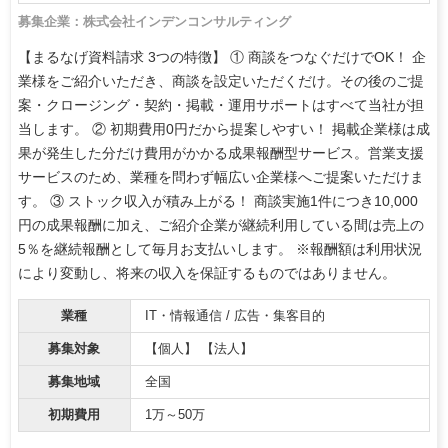
募集企業：株式会社インデンコンサルティング
【まるなげ資料請求 3つの特徴】 ① 商談をつなぐだけでOK！ 企
業様をご紹介いただき、商談を設定いただくだけ。その後のご提
案・クロージング・契約・掲載・運用サポートはすべて当社が担
当します。 ② 初期費用0円だから提案しやすい！ 掲載企業様は成
果が発生した分だけ費用がかかる成果報酬型サービス。営業支援
サービスのため、業種を問わず幅広い企業様へご提案いただけま
す。 ③ ストック収入が積み上がる！ 商談実施1件につき10,000
円の成果報酬に加え、ご紹介企業が継続利用している間は売上の
5％を継続報酬として毎月お支払いします。 ※報酬額は利用状況
により変動し、将来の収入を保証するものではありません。
業種
IT・情報通信 / 広告・集客目的
募集対象
【個人】 【法人】
募集地域
全国
初期費用
1万～50万