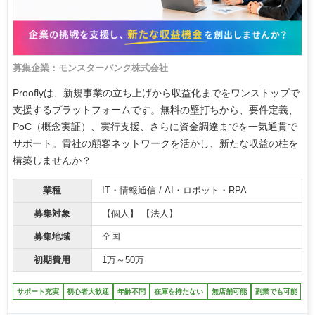
募集企業：モンスターバンク株式会社
Prooflyは、新規事業の立ち上げから収益化までをワンストップで
支援するプラットフォームです。無料の壁打ちから、要件定義、
PoC（概念実証）、実行支援、さらに資金調達までを一気通貫で
サポート。貴社の顧客ネットワークを活かし、新たな収益の柱を
構築しませんか？
業種
IT・情報通信 / AI・ロボット・RPA
募集対象
【個人】 【法人】
募集地域
全国
初期費用
1万～50万
サポート充実
初心者大歓迎
年齢不問
在庫を持たない
無店舗可能
副業でも可能