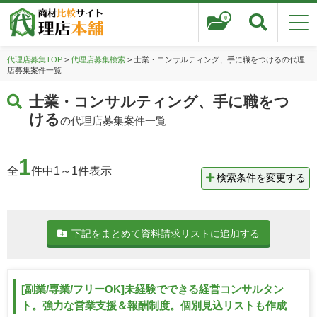
0
代理店募集TOP
>
代理店募集検索
> 士業・コンサルティング、手に職をつけるの代理
店募集案件一覧
士業・コンサルティング、手に職をつ
ける
の代理店募集案件一覧
1
全
件中1～1件表示
検索条件を変更する
下記をまとめて資料請求リストに追加する
[副業/専業/フリーOK]未経験でできる経営コンサルタン
ト。強力な営業支援＆報酬制度。個別見込リストも作成