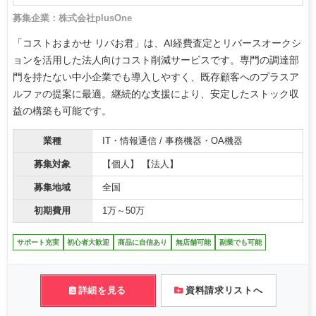
募集企業：株式会社plusOne
「コストおまかせ リバお君」は、AI経費査定とリバースオークシ
ョンを活用した法人向けコスト削減サービスです。専門の調達部
門を持たない中小企業でも導入しやすく、既存顧客へのプラスア
ルファの提案に最適。継続的な支援により、安定したストック収
益の構築も可能です。
業種
IT・情報通信 / 事務機器・OA機器
募集対象
【個人】 【法人】
募集地域
全国
初期費用
1万～50万
サポート充実
初心者大歓迎
商品に自信あり
無店舗可能
副業でも可能
詳細を見る
資料請求リストへ