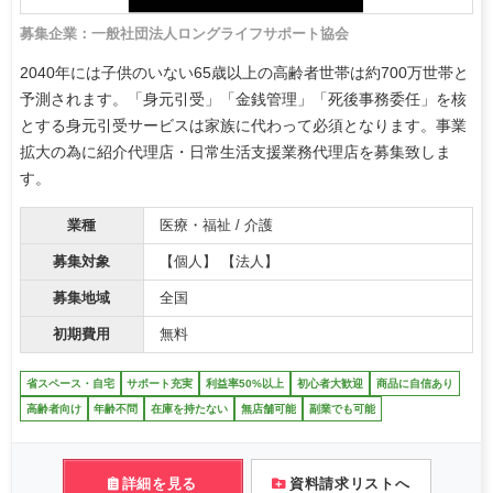
募集企業：一般社団法人ロングライフサポート協会
2040年には子供のいない65歳以上の高齢者世帯は約700万世帯と
予測されます。「身元引受」「金銭管理」「死後事務委任」を核
とする身元引受サービスは家族に代わって必須となります。事業
拡大の為に紹介代理店・日常生活支援業務代理店を募集致しま
す。
業種
医療・福祉 / 介護
募集対象
【個人】 【法人】
募集地域
全国
初期費用
無料
省スペース・自宅
サポート充実
利益率50%以上
初心者大歓迎
商品に自信あり
高齢者向け
年齢不問
在庫を持たない
無店舗可能
副業でも可能
詳細を見る
資料請求リストへ