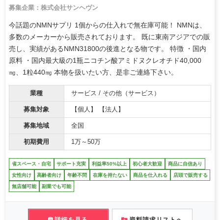
募集企業：株式会社サンヘヴン
今話題のNMNサプリ 1個からの仕入れで無在庫可能！ NMNは、
多数のメーカーから販売されております。 既に東南アジアでの販
売し、実績があるNMN31800の後進となる物です。 特徴 ・国内
原料 ・国内最大級の1瓶ニコチン酸アミドヌクレオチド40,000
㎎、1粒440㎎ 本物を扱いたい方、是非ご連絡下さい。
業種
サービス / その他（サービス）
募集対象
【個人】 【法人】
募集地域
全国
初期費用
1万～50万
省スペース・自宅
サポート充実
利益率50%以上
初心者大歓迎
商品に自信あり
女性向け
高齢者向け
年齢不問
在庫を持たない
商品を仕入れる
店頭で販売する
無店舗可能
副業でも可能
詳細を見る
資料請求リストへ