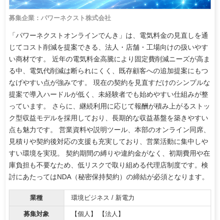
募集企業：パワーネクスト株式会社
「パワーネクストオンラインでんき」は、電気料金の見直しを通
じてコスト削減を提案できる、法人・店舗・工場向けの扱いやす
い商材です。 近年の電気料金高騰により固定費削減ニーズが高ま
る中、電気代削減は断られにくく、既存顧客への追加提案にもつ
なげやすい点が強みです。 現在の契約を見直すだけのシンプルな
提案で導入ハードルが低く、未経験者でも始めやすい仕組みが整
っています。 さらに、継続利用に応じて報酬が積み上がるストッ
ク型収益モデルを採用しており、長期的な収益基盤を築きやすい
点も魅力です。 営業資料や説明ツール、本部のオンライン同席、
見積りや契約後対応の支援も充実しており、営業活動に集中しや
すい環境を実現。 契約期間の縛りや違約金がなく、初期費用や在
庫負担も不要なため、低リスクで取り組める代理店制度です。検
討にあたってはNDA（秘密保持契約）の締結が必須となります。
業種
環境ビジネス / 新電力
募集対象
【個人】 【法人】