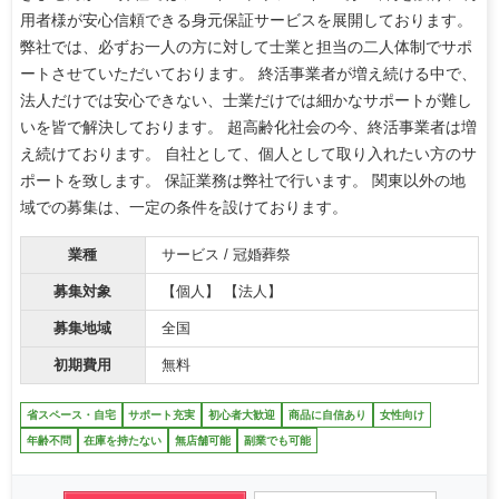
用者様が安心信頼できる身元保証サービスを展開しております。
弊社では、必ずお一人の方に対して士業と担当の二人体制でサポ
ートさせていただいております。 終活事業者が増え続ける中で、
法人だけでは安心できない、士業だけでは細かなサポートが難し
いを皆で解決しております。 超高齢化社会の今、終活事業者は増
え続けております。 自社として、個人として取り入れたい方のサ
ポートを致します。 保証業務は弊社で行います。 関東以外の地
域での募集は、一定の条件を設けております。
業種
サービス / 冠婚葬祭
募集対象
【個人】 【法人】
募集地域
全国
初期費用
無料
省スペース・自宅
サポート充実
初心者大歓迎
商品に自信あり
女性向け
年齢不問
在庫を持たない
無店舗可能
副業でも可能