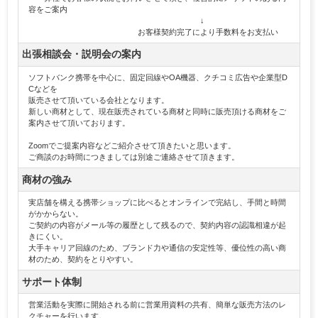
容をご案内
↓
お客様契約完了により手数料をお支払い
出張相談会・説明会の案内
ソフトバンク携帯を中心に、固定回線やOA機器、クチコミ広告や企業型D
Cなどを
販売させて頂いている会社となります。
新しい商材として、現在販売されている商材と同時に販売頂ける商材をご
案内させて頂いております。
Zoomでご提案内容などご紹介させて頂きたいと思います。
ご商談のお時間につきましては別途ご連絡させて頂きます。
商材の強み
実店舗を構える携帯ショップに比べるとオンラインで完結し、手間と時間
がかからない。
ご契約の内容がメール等の履歴として残るので、契約内容の認識相違が起
きにくい。
大手キャリア回線のため、ブランド力や通信の安定性等、優位性の高い商
材のため、契約をとりやすい。
サポート体制
営業活動を実際に開始される前に営業用資料の共有、簡単な販売方法のレ
クチャーを行います。