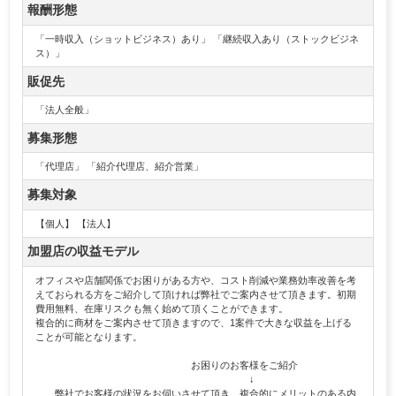
報酬形態
「一時収入（ショットビジネス）あり」 「継続収入あり（ストックビジネ
ス）」
販促先
「法人全般」
募集形態
「代理店」 「紹介代理店、紹介営業」
募集対象
【個人】 【法人】
加盟店の収益モデル
オフィスや店舗関係でお困りがある方や、コスト削減や業務効率改善を考
えておられる方をご紹介して頂ければ弊社でご案内させて頂きます。初期
費用無料、在庫リスクも無く始めて頂くことができます。
複合的に商材をご案内させて頂きますので、1案件で大きな収益を上げる
ことが可能となります。
お困りのお客様をご紹介
↓
弊社でお客様の状況をお伺いさせて頂き、複合的にメリットのある内