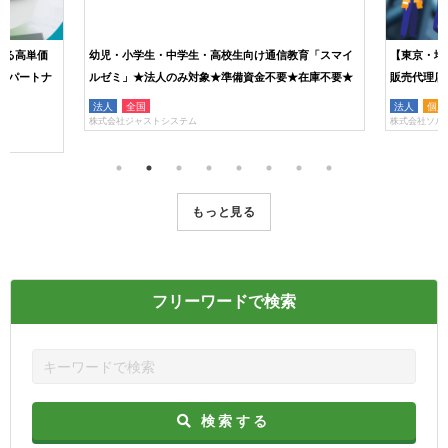
える高単価
幼児・小学生・中学生・高校生向け通信教育「スマイ
【東京・埼
介パートナ
ルゼミ」★法人のみ対象★準備資金不要★在庫不要★
販売代理店
法人
全国
法人
個人
株式会社ジャストシステム
株式会社ソル
もっと見る
フリーワードで検索
検索する