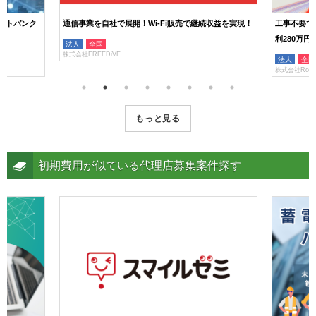
フトバンク
通信事業を自社で展開！Wi-Fi販売で継続収益を実現！
工事不要で
利280万円
法人
全国
株式会社FREEDiVE
法人
全国
株式会社RooT
もっと見る
初期費用が似ている代理店募集案件探す