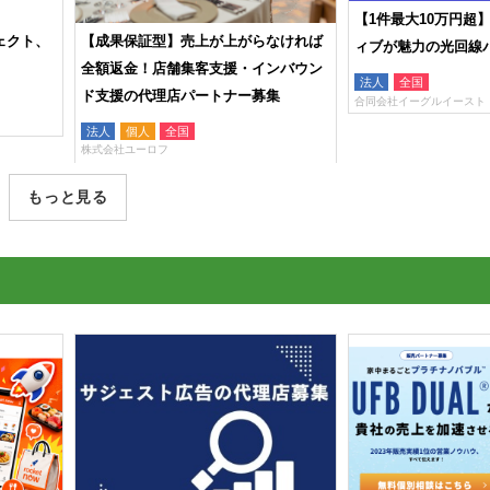
【1件最大10万円超】高額インセンテ
】売上が上がらなければ
ィブが魅力の光回線パートナー募集！
舗集客支援・インバウン
法人
全国
店パートナー募集
合同会社イーグルイースト
全国
もっと見る