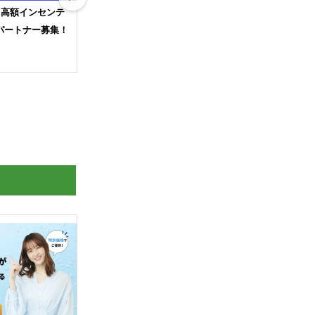
費用0！ノルマなし！することは情報伝
【法人様大募集】月100万円の収
達！営業はしなくてOK
可能！！中小企業向け光回線「オ
ス光119」の代理店募集！！高単
法人
個人
全国
上、販売ノウハウと手厚いサポー
合同会社デジタルケア
成約率もアップ！