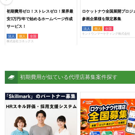
スゼロ！業界最
ロケットナウ全国展開プロジェクト、
【成果保証型
ームページ作成
参画企業様を限定募集
全額返金！店
ド支援の代理
法人
個人
全国
キントウンマーケティング株式会社
法人
個人
株式会社ユーロフ
初期費用が似ている代理店募集案件探す