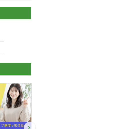
線代理店ビジネスで、長期安定し
【DX化・セキュリティ対策ツール】労
ストック収益」を構築しません
務・情報漏洩・資産管理を一括対応！
法人
全国
株式会社フーバーブレイン
個人
一部地域
ake Professional