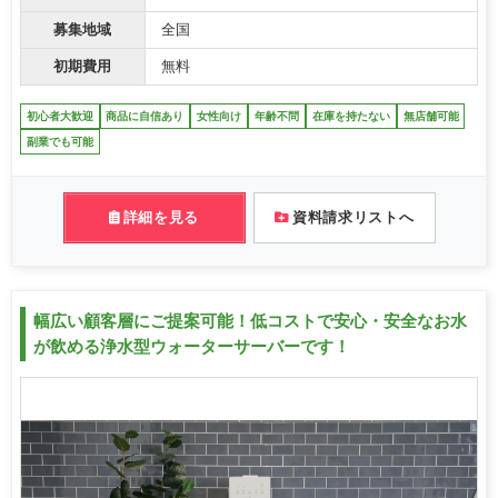
募集地域
全国
初期費用
無料
初心者大歓迎
商品に自信あり
女性向け
年齢不問
在庫を持たない
無店舗可能
副業でも可能
詳細を見る
資料請求リストへ
幅広い顧客層にご提案可能！低コストで安心・安全なお水
が飲める浄水型ウォーターサーバーです！