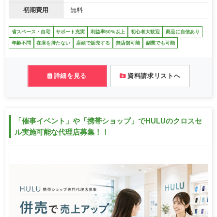
初期費用
無料
省スペース・自宅
サポート充実
利益率50%以上
初心者大歓迎
商品に自信あり
年齢不問
在庫を持たない
店頭で販売する
無店舗可能
副業でも可能
詳細を見る
資料請求リストへ
「催事イベント」や「携帯ショップ」でHULUのクロスセ
ル実施可能な代理店募集！！