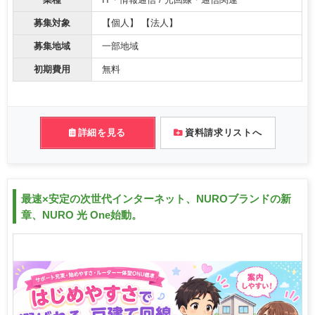
業種
IT・情報通信 / 光回線・通信関連
募集対象
【個人】 【法人】
募集地域
一部地域
初期費用
無料
詳細を見る
資料請求リストへ
最速×安定の次世代インターネット、NUROブランドの新
章、NURO 光 One始動。