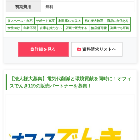
初期費用
無料
省スペース・自宅
サポート充実
利益率50%以上
初心者大歓迎
商品に自信あり
女性向け
年齢不問
在庫を持たない
店頭で販売する
無店舗可能
副業でも可能
詳細を見る
資料請求リストへ
【法人様大募集】電気代削減と環境貢献を同時に！オフィ
スでんき119の販売パートナーを募集！