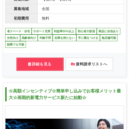
募集地域
全国
初期費用
無料
省スペース・自宅
サポート充実
利益率50%以上
初心者大歓迎
商品に自信あり
女性向け
高齢者向け
年齢不問
在庫を持たない
手に職をつける
無店舗可能
副業でも可能
詳細を見る
資料請求リストへ
☆高額インセンティブ☆簡単申し込みでお客様メリット最
大☆画期的新電力サービス新たに始動☆