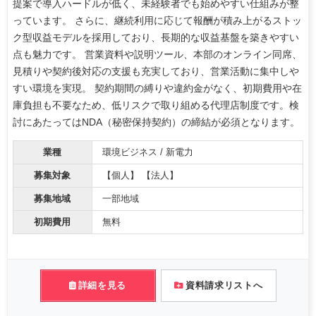
提案で導入ハードルが低く、未経験者でも始めやすい仕組みが整
っています。 さらに、継続利用に応じて報酬が積み上がるストッ
ク型収益モデルを採用しており、長期的な収益基盤を築きやすい
点も魅力です。 営業資料や説明ツール、本部のオンライン同席、
見積りや契約後対応の支援も充実しており、営業活動に集中しや
すい環境を実現。 契約期間の縛りや違約金がなく、初期費用や在
庫負担も不要なため、低リスクで取り組める代理店制度です。検
討にあたってはNDA（秘密保持契約）の締結が必須となります。
業種
環境ビジネス / 新電力
募集対象
【個人】 【法人】
募集地域
一部地域
初期費用
無料
詳細を見る
資料請求リストへ