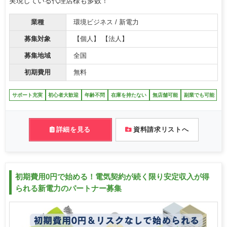
実現している代理店様も多数！
業種
環境ビジネス / 新電力
募集対象
【個人】 【法人】
募集地域
全国
初期費用
無料
サポート充実
初心者大歓迎
年齢不問
在庫を持たない
無店舗可能
副業でも可能
詳細を見る
資料請求リストへ
初期費用0円で始める！電気契約が続く限り安定収入が得
られる新電力のパートナー募集