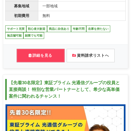
募集地域
一部地域
初期費用
無料
サポート充実
初心者大歓迎
商品に自信あり
年齢不問
在庫を持たない
無店舗可能
副業でも可能
詳細を見る
資料請求リストへ
【先着30名限定】東証プライム 光通信グループの役員と
直接商談！ 特別な営業パートナーとして、希少な高単価
案件に関われるチャンス！