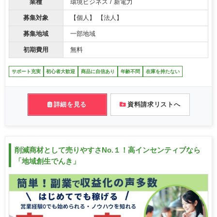
業種
環境ビジネス / 新電力
募集対象
【個人】 【法人】
募集地域
一部地域
初期費用
無料
サポート充実
初心者大歓迎
商品に自信あり
年齢不問
在庫を持たない
詳細を見る
資料請求リストへ
削減商材として売りやすさNo.１！高インセンティブなら
「地域創生でんき」