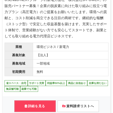
販売パートナー募集！企業の脱炭素に向けた取り組みに役立つ電
力プラン（高圧電力）のご提案をお願いいたします。環境への貢
献と、コスト削減を両立できる注目の商材です。継続的な報酬
（ストック型）で安定した収益基盤を築けます。充実したサポー
ト体制で、営業経験がない方でも安心してスタートでき、副業と
しても取り組める電力代理店ビジネスです。
業種
環境ビジネス / 新電力
募集対象
【法人】
募集地域
一部地域
初期費用
無料
省スペース・自宅
サポート充実
利益率50%以上
商品に自信あり
在庫を持たない
無店舗可能
副業でも可能
詳細を見る
資料請求リストへ