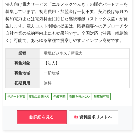
法人向け電力サービス「エルメックでんき」の販売パートナーを
募集しています。初期費用・加盟金は一切不要。契約後は毎月の
契約電力または電気料金に応じた継続報酬（ストック収益）が発
生します。電力コスト削減の提案は、既存顧客へのアプローチや
自社本業の成約率向上にも効果的です。全国対応（沖縄・離島除
く）可能で、あらゆる業種で提案しやすいインフラ商材です。
業種
環境ビジネス / 新電力
募集対象
【法人】
募集地域
一部地域
初期費用
無料
サポート充実
商品に自信あり
年齢不問
在庫を持たない
無店舗可能
詳細を見る
資料請求リストへ