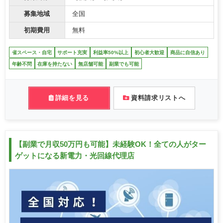
募集地域
全国
初期費用
無料
省スペース・自宅
サポート充実
利益率50%以上
初心者大歓迎
商品に自信あり
年齢不問
在庫を持たない
無店舗可能
副業でも可能
詳細を見る
資料請求リストへ
【副業で月収50万円も可能】未経験OK！全ての人がター
ゲットになる新電力・光回線代理店