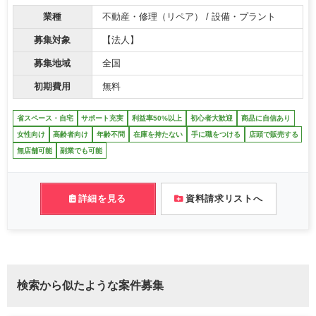
業種
不動産・修理（リペア） / 設備・プラント
募集対象
【法人】
募集地域
全国
初期費用
無料
省スペース・自宅
サポート充実
利益率50%以上
初心者大歓迎
商品に自信あり
女性向け
高齢者向け
年齢不問
在庫を持たない
手に職をつける
店頭で販売する
無店舗可能
副業でも可能
詳細を見る
資料請求リストへ
検索から似たような案件募集