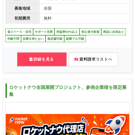
募集地域
全国
初期費用
無料
省スペース・自宅
サポート充実
利益率50%以上
初心者大歓迎
商品に自信あり
年齢不問
在庫を持たない
無店舗可能
副業でも可能
詳細を見る
資料請求リストへ
ロケットナウ全国展開プロジェクト、参画企業様を限定募
集