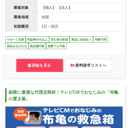
募集対象
【個人】 【法人】
募集地域
全国
初期費用
1万～50万
サポート充実
利益率50%以上
初心者大歓迎
商品に自信あり
年齢不問
商品を仕入れる
無店舗可能
副業でも可能
詳細を見る
資料請求リストへ
副業に最適な代理店商材！テレビCMでおなじみの「布亀
の置き薬」