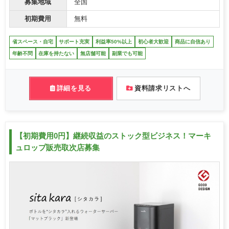
募集地域
全国
初期費用
無料
省スペース・自宅
サポート充実
利益率50%以上
初心者大歓迎
商品に自信あり
年齢不問
在庫を持たない
無店舗可能
副業でも可能
詳細を見る
資料請求リストへ
【初期費用0円】継続収益のストック型ビジネス！マーキ
ュロップ販売取次店募集