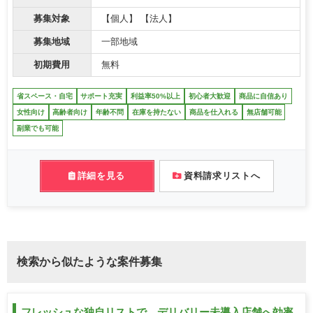
募集対象
【個人】 【法人】
募集地域
一部地域
初期費用
無料
省スペース・自宅
サポート充実
利益率50%以上
初心者大歓迎
商品に自信あり
女性向け
高齢者向け
年齢不問
在庫を持たない
商品を仕入れる
無店舗可能
副業でも可能
詳細を見る
資料請求リストへ
検索から似たような案件募集
フレッシュな独自リストで、デリバリー未導入店舗へ効率