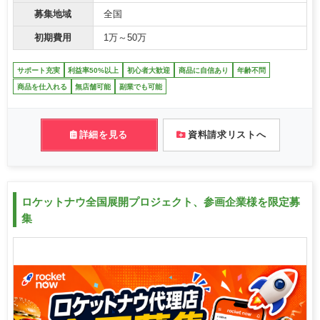
募集地域
全国
初期費用
1万～50万
サポート充実
利益率50%以上
初心者大歓迎
商品に自信あり
年齢不問
商品を仕入れる
無店舗可能
副業でも可能
詳細を見る
資料請求リストへ
ロケットナウ全国展開プロジェクト、参画企業様を限定募
集