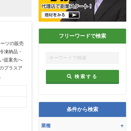
フリーワードで検索
イーツの販売
冷凍納品・
い提案先へ
のプラスア
。
検索する
】
条件から検索
+
業種