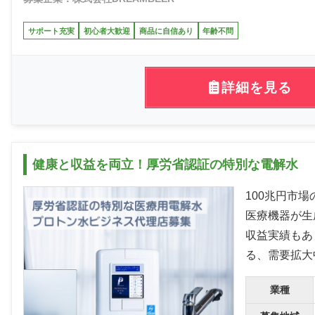
サポート充実
初心者大歓迎
商品に自信あり
年齢不問
詳細を見る
健康と収益を両立！厚労省認証の特別な電解水
100兆円市
医療機器が生
収益実績もあ
る、需要拡大
業種