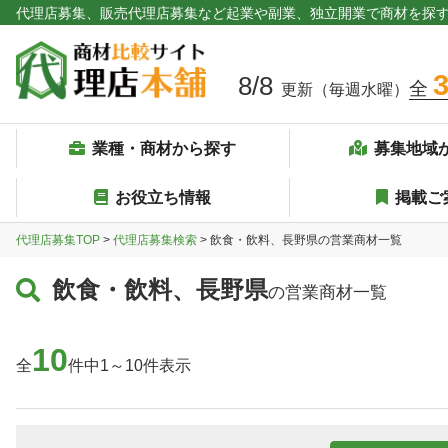
代理店募集、販売代理店募集など起業や副業、独立開業で商材を探
8/8
全
更新（毎週水曜）
業種・商材から探す
募集地域
お役立ち情報
掲載ご
代理店募集TOP
>
代理店募集検索
> 飲食・飲料、長野県の営業商材一覧
飲食・飲料、長野県
の営業商材一覧
10
全
件中1～10件表示