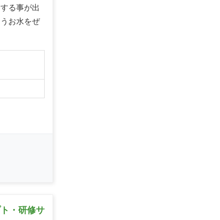
用する事が出
合うお水をぜ
】
プト・研修サ