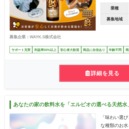
業種
募集地域
募集企業：WAYK.S株式会社
サポート充実
利益率50%以上
初心者大歓迎
商品に自信あり
年齢不問
商
詳細を見る
あなたの家の飲料水を「エルピオの選べる天然水
「味わい選び
な種類のお水