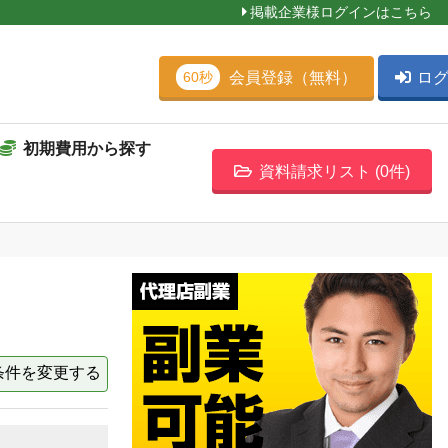
掲載企業様ログインはこちら
会員登録（無料）
ロ
60秒
初期費用から探す
資料請求リスト (
0
件)
条件を変更する