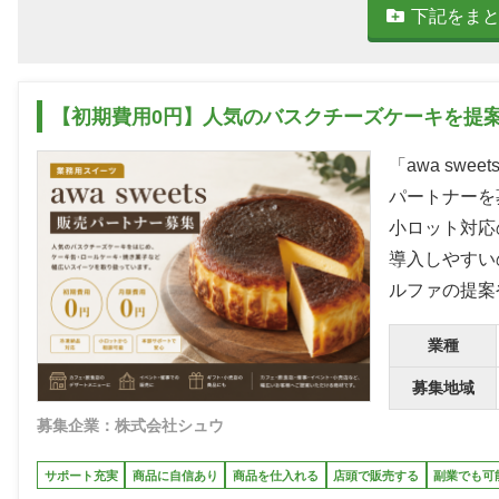
下記をま
【初期費用0円】人気のバスクチーズケーキを提
「awa s
パートナーを
小ロット対応
導入しやすい
ルファの提案
業種
募集地域
募集企業：株式会社シュウ
サポート充実
商品に自信あり
商品を仕入れる
店頭で販売する
副業でも可