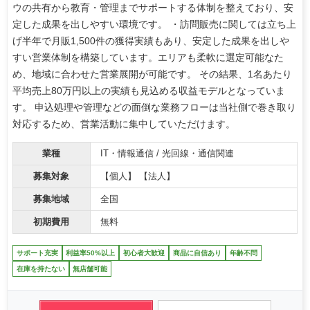
ウの共有から教育・管理までサポートする体制を整えており、安
定した成果を出しやすい環境です。 ・訪問販売に関しては立ち上
げ半年で月販1,500件の獲得実績もあり、安定した成果を出しや
すい営業体制を構築しています。エリアも柔軟に選定可能なた
め、地域に合わせた営業展開が可能です。 その結果、1名あたり
平均売上80万円以上の実績も見込める収益モデルとなっていま
す。 申込処理や管理などの面倒な業務フローは当社側で巻き取り
対応するため、営業活動に集中していただけます。
業種
IT・情報通信 / 光回線・通信関連
募集対象
【個人】 【法人】
募集地域
全国
初期費用
無料
サポート充実
利益率50%以上
初心者大歓迎
商品に自信あり
年齢不問
在庫を持たない
無店舗可能