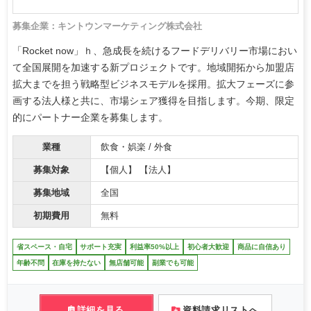
募集企業：キントウンマーケティング株式会社
「Rocket now」ｈ、急成長を続けるフードデリバリー市場におい
て全国展開を加速する新プロジェクトです。地域開拓から加盟店
拡大までを担う戦略型ビジネスモデルを採用。拡大フェーズに参
画する法人様と共に、市場シェア獲得を目指します。今期、限定
的にパートナー企業を募集します。
業種
飲食・娯楽 / 外食
募集対象
【個人】 【法人】
募集地域
全国
初期費用
無料
省スペース・自宅
サポート充実
利益率50%以上
初心者大歓迎
商品に自信あり
年齢不問
在庫を持たない
無店舗可能
副業でも可能
詳細を見る
資料請求リストへ