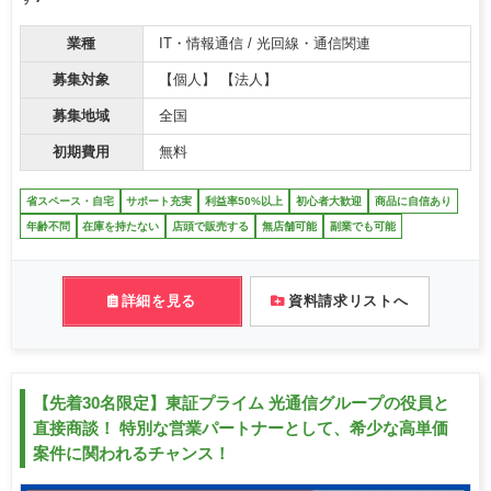
業種
IT・情報通信 / 光回線・通信関連
募集対象
【個人】 【法人】
募集地域
全国
初期費用
無料
省スペース・自宅
サポート充実
利益率50%以上
初心者大歓迎
商品に自信あり
年齢不問
在庫を持たない
店頭で販売する
無店舗可能
副業でも可能
詳細を見る
資料請求リストへ
【先着30名限定】東証プライム 光通信グループの役員と
直接商談！ 特別な営業パートナーとして、希少な高単価
案件に関われるチャンス！