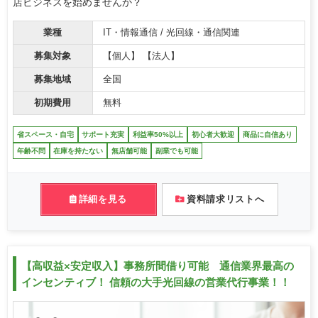
店ビジネスを始めませんか？
業種
IT・情報通信 / 光回線・通信関連
募集対象
【個人】 【法人】
募集地域
全国
初期費用
無料
省スペース・自宅
サポート充実
利益率50%以上
初心者大歓迎
商品に自信あり
年齢不問
在庫を持たない
無店舗可能
副業でも可能
詳細を見る
資料請求リストへ
【高収益×安定収入】事務所間借り可能 通信業界最高の
インセンティブ！ 信頼の大手光回線の営業代行事業！！