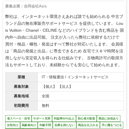
募集企業：合同会社Axis
弊社は、インターネット環境さえあれば誰でも始められる 中古ブ
ランド品の無在庫販売サポートサービス を提供しています。 Lou
is Vuitton・Chanel・CELINE などのハイブランドを含む商品を 国
内外へ自由に出品可能。 注文が入ったら弊社に依頼するだけで
買付・検品・梱包・発送はすべて弊社が対応いたします。 会員様
は「商品の発掘と出品」に専念できるため 在宅でスキマ時間を活
用しながら安定収入を得られる仕組みです。 古物商許可の取得方
法もサポートしており、未経験からでも安心して始められます。
業種
IT・情報通信 / インターネットサービス
募集対象
【個人】 【法人】
募集地域
全国
初期費用
無料
省スペース・自宅
サポート充実
利益率50%以上
初心者大歓迎
商品に自信あり
女性向け
高齢者向け
年齢不問
在庫を持たない
商品を仕入れる
手に職をつける