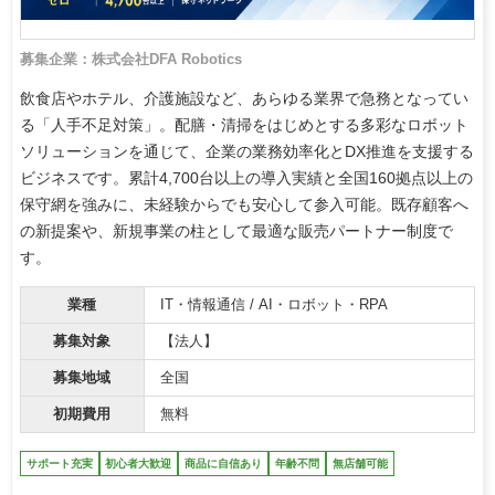
募集企業：株式会社DFA Robotics
飲食店やホテル、介護施設など、あらゆる業界で急務となってい
る「人手不足対策」。配膳・清掃をはじめとする多彩なロボット
ソリューションを通じて、企業の業務効率化とDX推進を支援する
ビジネスです。累計4,700台以上の導入実績と全国160拠点以上の
保守網を強みに、未経験からでも安心して参入可能。既存顧客へ
の新提案や、新規事業の柱として最適な販売パートナー制度で
す。
業種
IT・情報通信 / AI・ロボット・RPA
募集対象
【法人】
募集地域
全国
初期費用
無料
サポート充実
初心者大歓迎
商品に自信あり
年齢不問
無店舗可能