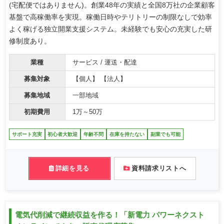
(宅配便ではありません)。創業48年の実績と全国8万社の企業顧客
基盤で高稼働率を実現。稼働日時やテリトリーの制限なしで効率
よく稼げる独立開業支援システム。未経験でも安心の充実した研
修制度あり。
業種
サービス / 運送・配達
募集対象
【個人】 【法人】
募集地域
一部地域
初期費用
1万～50万
サポート充実
初心者大歓迎
年齢不問
在庫を持たない
副業でも可能
詳細を見る
資料請求リストへ
電気代削減で継続収益を作る！「新電力 パワーネクスト