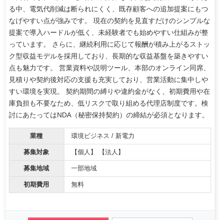
る中、電気代削減は断られにくく、既存顧客への追加提案にもつ
なげやすい点が強みです。 現在の契約を見直すだけのシンプルな
提案で導入ハードルが低く、未経験者でも始めやすい仕組みが整
っています。 さらに、継続利用に応じて報酬が積み上がるストッ
ク型収益モデルを採用しており、長期的な収益基盤を築きやすい
点も魅力です。 営業資料や説明ツール、本部のオンライン同席、
見積りや契約後対応の支援も充実しており、営業活動に集中しや
すい環境を実現。 契約期間の縛りや違約金がなく、初期費用や在
庫負担も不要なため、低リスクで取り組める代理店制度です。検
討にあたってはNDA（秘密保持契約）の締結が必須となります。
業種
環境ビジネス / 新電力
募集対象
【個人】 【法人】
募集地域
一部地域
初期費用
無料