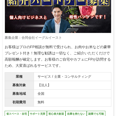
募集企業：合同会社イーグルイースト
お客様はプロのFP相談が無料で受けられ、お肉やお米などの豪華
プレゼント付き！無理な勧誘は一切なく、ご紹介いただくだけで
高額報酬が確定します。お客様のご自宅やカフェにFPが訪問する
ため、大変喜ばれるサービスです。
業種
サービス / 士業・コンサルティング
募集対象
【法人】
募集地域
全国
初期費用
無料
省スペース・自宅
サポート充実
初心者大歓迎
在庫を持たない
副業でも可能