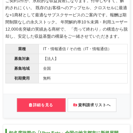
ご契約1件が、永続的な収益資産になります。付帯しやすく、解
約されにくい。 既存のお客様へのアップセル、クロスセルに最適
な+1商材として最適なサブスクサービスのご案内です。報酬は期
間制限なしの永久ストック。 年間解約率10％未満・利用ユーザー
12,000名突破の実績ある商材で、 「売って終わり」の構造から脱
却し、安定した収益基盤の構築をご一緒させていただきます。
業種
IT・情報通信 / その他（IT・情報通信）
募集対象
【法人】
募集地域
全国
初期費用
無料
詳細を見る
資料請求リストへ
知名度抜群の「Uber Eats」全国の地方都市に新規展開