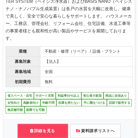
TER SYSTEM（ベイシス浄水器）およびBASIS NANO（ベイシス
ナノ・ナノバブル生成装置）は各戸の水質を大幅に改善し、健康
で美しく、安全で安心な暮らしをサポートします。 ハウスメーカ
ー、工務店、管理会社、リフォーム会社、住宅設備、水道工事等
の事業者様とも親和性が高い製品やサービスを展開しておりま
す。
業種
不動産・修理（リペア） / 設備・プラント
募集対象
【法人】
募集地域
全国
初期費用
無料
省スペース・自宅
サポート充実
利益率50%以上
初心者大歓迎
商品に自信あり
女性向け
高齢者向け
年齢不問
在庫を持たない
手に職をつける
店頭で販売する
無店舗可能
副業でも可能
詳細を見る
資料請求リストへ