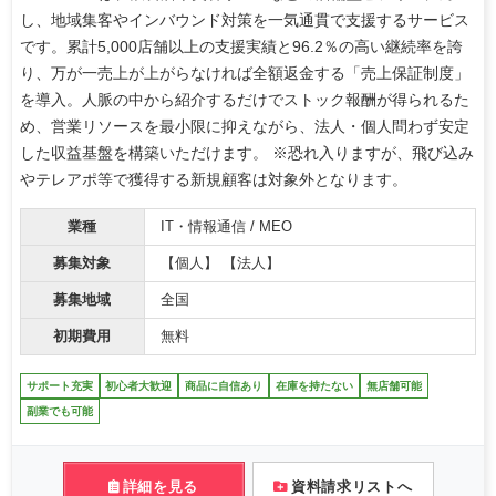
し、地域集客やインバウンド対策を一気通貫で支援するサービス
です。累計5,000店舗以上の支援実績と96.2％の高い継続率を誇
り、万が一売上が上がらなければ全額返金する「売上保証制度」
を導入。人脈の中から紹介するだけでストック報酬が得られるた
め、営業リソースを最小限に抑えながら、法人・個人問わず安定
した収益基盤を構築いただけます。 ※恐れ入りますが、飛び込み
やテレアポ等で獲得する新規顧客は対象外となります。
業種
IT・情報通信 / MEO
募集対象
【個人】 【法人】
募集地域
全国
初期費用
無料
サポート充実
初心者大歓迎
商品に自信あり
在庫を持たない
無店舗可能
副業でも可能
詳細を見る
資料請求リストへ