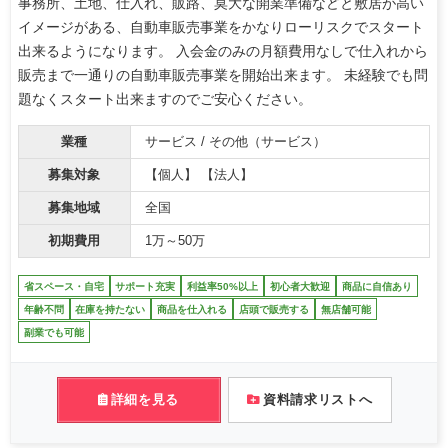
事務所、土地、仕入れ、販路、莫大な開業準備などと敷居が高い
イメージがある、自動車販売事業をかなりローリスクでスタート
出来るようになります。 入会金のみの月額費用なしで仕入れから
販売まで一通りの自動車販売事業を開始出来ます。 未経験でも問
題なくスタート出来ますのでご安心ください。
業種
サービス / その他（サービス）
募集対象
【個人】 【法人】
募集地域
全国
初期費用
1万～50万
省スペース・自宅
サポート充実
利益率50%以上
初心者大歓迎
商品に自信あり
年齢不問
在庫を持たない
商品を仕入れる
店頭で販売する
無店舗可能
副業でも可能
詳細を見る
資料請求リストへ