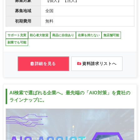
募集対象
【個人】 【法人】
募集地域
全国
初期費用
無料
サポート充実
初心者大歓迎
商品に自信あり
在庫を持たない
無店舗可能
副業でも可能
詳細を見る
資料請求リストへ
AI検索で選ばれる企業へ。最先端の「AIO対策」を貴社の
ラインナップに。