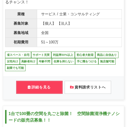
るチャンス！
業種
サービス / 士業・コンサルティング
募集対象
【個人】 【法人】
募集地域
全国
初期費用
51～100万
省スペース・自宅
サポート充実
利益率50%以上
初心者大歓迎
商品に自信あり
女性向け
高齢者向け
年齢不問
在庫を持たない
手に職をつける
無店舗可能
副業でも可能
詳細を見る
資料請求リストへ
1台で100畳の空間を丸ごと除菌！ 空間除菌清浄機ナノシ
ードの販売店募集！！