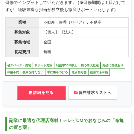
研修でインプットしていただきます。 (※研修期間は１日だけで
すが、経験豊富な担当が独立後も徹底サポートいたします)
業種
不動産・修理（リペア） / 不動産
募集対象
【個人】 【法人】
募集地域
全国
初期費用
無料
省スペース・自宅
サポート充実
利益率50%以上
初心者大歓迎
商品に自信あり
年齢不問
在庫を持たない
手に職をつける
無店舗可能
副業でも可能
詳細を見る
資料請求リストへ
副業に最適な代理店商材！テレビCMでおなじみの「布亀
の置き薬」