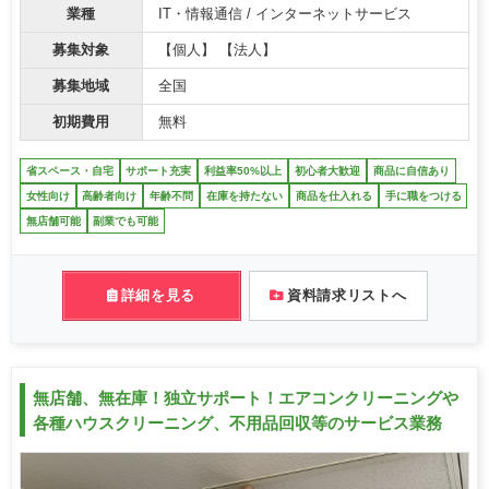
業種
IT・情報通信 / インターネットサービス
募集対象
【個人】 【法人】
募集地域
全国
初期費用
無料
省スペース・自宅
サポート充実
利益率50%以上
初心者大歓迎
商品に自信あり
女性向け
高齢者向け
年齢不問
在庫を持たない
商品を仕入れる
手に職をつける
無店舗可能
副業でも可能
詳細を見る
資料請求リストへ
無店舗、無在庫！独立サポート！エアコンクリーニングや
各種ハウスクリーニング、不用品回収等のサービス業務