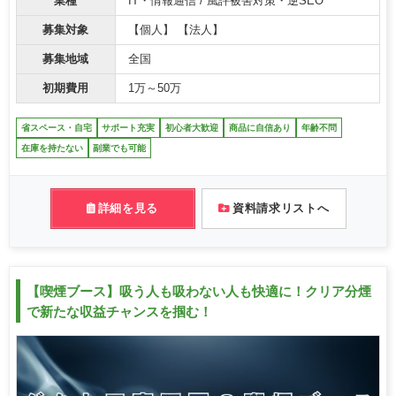
業種
IT・情報通信 / 風評被害対策・逆SEO
募集対象
【個人】 【法人】
募集地域
全国
初期費用
1万～50万
省スペース・自宅
サポート充実
初心者大歓迎
商品に自信あり
年齢不問
在庫を持たない
副業でも可能
詳細を見る
資料請求リストへ
【喫煙ブース】吸う人も吸わない人も快適に！クリア分煙
で新たな収益チャンスを掴む！