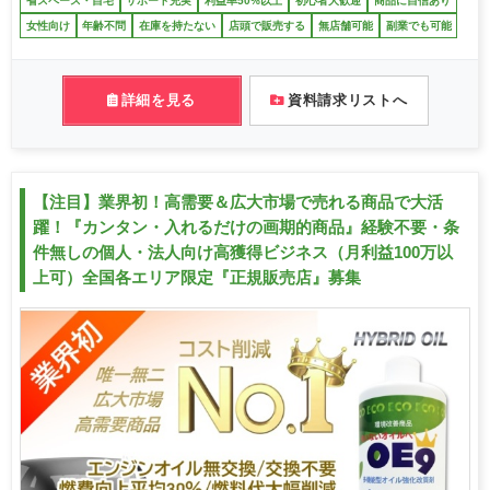
省スペース・自宅
サポート充実
利益率50%以上
初心者大歓迎
商品に自信あり
女性向け
年齢不問
在庫を持たない
店頭で販売する
無店舗可能
副業でも可能
詳細を見る
資料請求リストへ
【注目】業界初！高需要＆広大市場で売れる商品で大活
躍！『カンタン・入れるだけの画期的商品』経験不要・条
件無しの個人・法人向け高獲得ビジネス（月利益100万以
上可）全国各エリア限定『正規販売店』募集