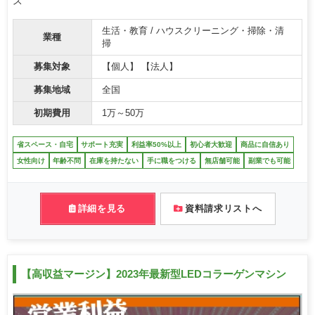
ス
生活・教育 / ハウスクリーニング・掃除・清
業種
掃
募集対象
【個人】 【法人】
募集地域
全国
初期費用
1万～50万
省スペース・自宅
サポート充実
利益率50%以上
初心者大歓迎
商品に自信あり
女性向け
年齢不問
在庫を持たない
手に職をつける
無店舗可能
副業でも可能
詳細を見る
資料請求リストへ
【高収益マージン】2023年最新型LEDコラーゲンマシン