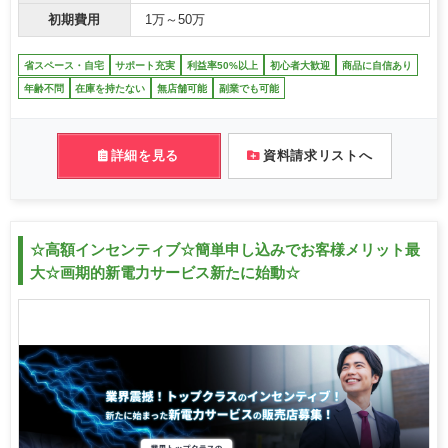
初期費用
1万～50万
省スペース・自宅
サポート充実
利益率50%以上
初心者大歓迎
商品に自信あり
年齢不問
在庫を持たない
無店舗可能
副業でも可能
詳細を見る
資料請求リストへ
☆高額インセンティブ☆簡単申し込みでお客様メリット最
大☆画期的新電力サービス新たに始動☆