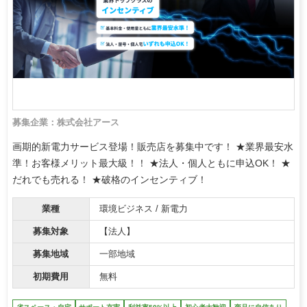
募集企業：株式会社アース
画期的新電力サービス登場！販売店を募集中です！ ★業界最安水
準！お客様メリット最大級！！ ★法人・個人ともに申込OK！ ★
だれでも売れる！ ★破格のインセンティブ！
業種
環境ビジネス / 新電力
募集対象
【法人】
募集地域
一部地域
初期費用
無料