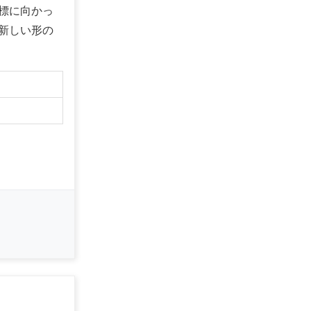
標に向かっ
新しい形の
】