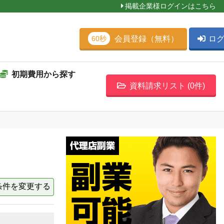
掲載企業様ログインはこちら
会員登録（無料）
ロ
60秒
初期費用から探す
資料請求リスト (
0
件)
条件を変更する