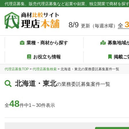
代理店募集、販売代理店募集など起業や副業、独立開業で商材を探
8/9
全
更新（毎週水曜）
業種・商材から探す
募集地域
お役立ち情報
掲載ご
代理店募集TOP
>
代理店募集検索
> 北海道・東北の業務委託募集案件一覧
北海道・東北
の業務委託募集案件一覧
48
全
件中1～30件表示