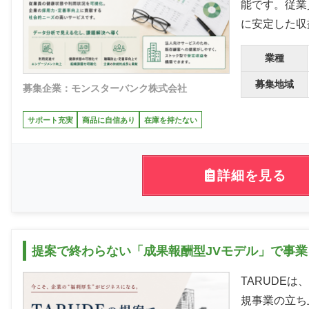
能です。従業
に安定した収
業種
募集地域
募集企業：モンスターバンク株式会社
サポート充実
商品に自信あり
在庫を持たない
詳細を見る
提案で終わらない「成果報酬型JVモデル」で事
TARUDE
規事業の立ち