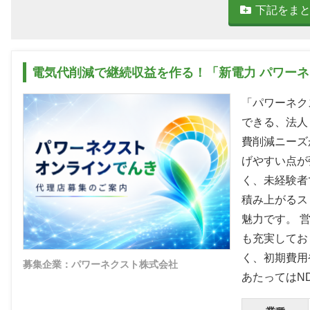
下記をま
電気代削減で継続収益を作る！「新電力 パワー
「パワーネク
できる、法人
費削減ニーズ
げやすい点が
く、未経験者
積み上がるス
魅力です。 
も充実してお
く、初期費用
募集企業：パワーネクスト株式会社
あたってはN