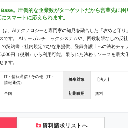
galBase。圧倒的な企業数がターゲットだから営業先に
ズにスマートに応えられます。
ase」は、AIテクノロジーと専門家の知見を融合した「攻めと守
スです。 AIリーガルチェックシステムや、回数制限なしの反
類以上の契約書・社内規定のひな形提供、登録弁護士への法務チャ
5,000円（税別）から利用可能。限られた法務リソースを最大
せます。
IT・情報通信 / その他（IT・
募集対象
【法人】
情報通信）
全国
初期費用
無料
資料請求リストへ