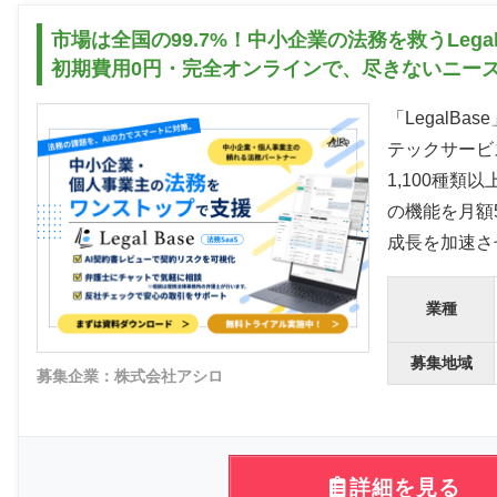
市場は全国の99.7%！中小企業の法務を救うLe
初期費用0円・完全オンラインで、尽きないニー
「LegalB
テックサービ
1,100種
の機能を月額
成長を加速さ
業種
募集地域
募集企業：株式会社アシロ
詳細を見る