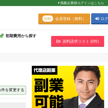
掲載企業様ログインはこちら
会員登録（無料）
ロ
60秒
初期費用から探す
資料請求リスト (
0
件)
条件を変更する