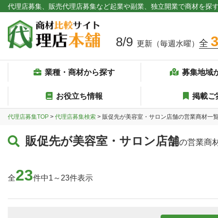
代理店募集、販売代理店募集など起業や副業、独立開業で商材を探
8/9
全
更新（毎週水曜）
業種・商材から探す
募集地域
お役立ち情報
掲載ご
代理店募集TOP
>
代理店募集検索
> 販促先が美容室・サロン店舗の営業商材一
販促先が美容室・サロン店舗
の営業商
23
全
件中1～23件表示