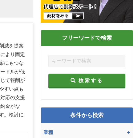
フリーワードで検索
削減を提案
騰により固定
案にもつな
ハードルが低
応じて報酬が
検索する
やすい点も
後対応の支援
違約金がな
す。検討に
条件から検索
+
業種