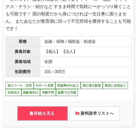
クス・チラシ・紹介など すきま時間で気軽に〜がっつり稼ぐこと
も可能です！ 国の制度だから身につければ一生仕事に困りませ
ん。 またあなたが教育側に回って不労所得を獲得することも可能
です！
業種
金融・保険 / 補助金・助成金
募集対象
【個人】 【法人】
募集地域
全国
初期費用
101～300万
省スペース・自宅
サポート充実
利益率50%以上
初心者大歓迎
商品に自信あり
女性向け
高齢者向け
年齢不問
副業でも可能
詳細を見る
資料請求リストへ