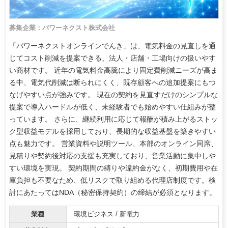
募集企業：パワーネクスト株式会社
「パワーネクストオンラインでんき」は、電気料金の見直しを通
じてコスト削減を提案できる、法人・店舗・工場向けの扱いやす
い商材です。 近年の電気料金高騰により固定費削減ニーズが高ま
る中、電気代削減は断られにくく、既存顧客への追加提案にもつ
なげやすい点が強みです。 現在の契約を見直すだけのシンプルな
提案で導入ハードルが低く、未経験者でも始めやすい仕組みが整
っています。 さらに、継続利用に応じて報酬が積み上がるストッ
ク型収益モデルを採用しており、長期的な収益基盤を築きやすい
点も魅力です。 営業資料や説明ツール、本部のオンライン同席、
見積りや契約後対応の支援も充実しており、営業活動に集中しや
すい環境を実現。 契約期間の縛りや違約金がなく、初期費用や在
庫負担も不要なため、低リスクで取り組める代理店制度です。検
討にあたってはNDA（秘密保持契約）の締結が必須となります。
業種
環境ビジネス / 新電力