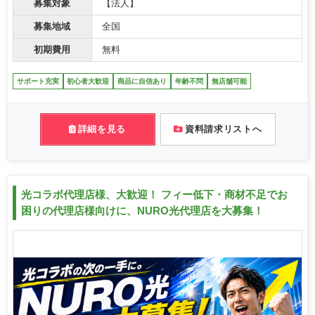
募集対象
【法人】
募集地域
全国
初期費用
無料
サポート充実
初心者大歓迎
商品に自信あり
年齢不問
無店舗可能
詳細を見る
資料請求リストへ
光コラボ代理店様、大歓迎！ フィー低下・商材不足でお
困りの代理店様向けに、NURO光代理店を大募集！