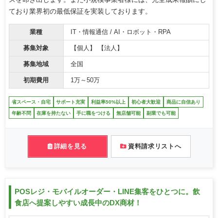
ており業界初の最低保証を実装しております。
業種
IT・情報通信 / AI・ロボット・RPA
募集対象
【個人】 【法人】
募集地域
全国
初期費用
1万～50万
省スペース・自宅
サポート充実
利益率50%以上
初心者大歓迎
商品に自信あり
年齢不問
在庫を持たない
手に職をつける
無店舗可能
副業でも可能
詳細を見る
資料請求リストへ
POSレジ・モバイルオーダー・LINE集客をひとつに。飲
食店へ提案しやすい成長中のDX商材！