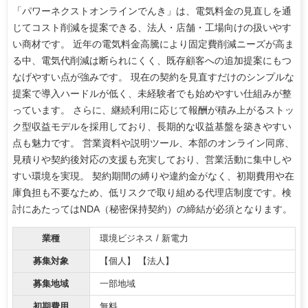
「パワーネクストオンラインでんき」は、電気料金の見直しを通
じてコスト削減を提案できる、法人・店舗・工場向けの扱いやす
い商材です。 近年の電気料金高騰により固定費削減ニーズが高ま
る中、電気代削減は断られにくく、既存顧客への追加提案にもつ
なげやすい点が強みです。 現在の契約を見直すだけのシンプルな
提案で導入ハードルが低く、未経験者でも始めやすい仕組みが整
っています。 さらに、継続利用に応じて報酬が積み上がるストッ
ク型収益モデルを採用しており、長期的な収益基盤を築きやすい
点も魅力です。 営業資料や説明ツール、本部のオンライン同席、
見積りや契約後対応の支援も充実しており、営業活動に集中しや
すい環境を実現。 契約期間の縛りや違約金がなく、初期費用や在
庫負担も不要なため、低リスクで取り組める代理店制度です。検
討にあたってはNDA（秘密保持契約）の締結が必須となります。
業種
環境ビジネス / 新電力
募集対象
【個人】 【法人】
募集地域
一部地域
初期費用
無料